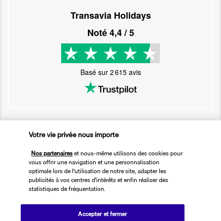
Transavia Holidays
Noté
4,4
/ 5
Basé sur
2 615
avis
Votre vie privée nous importe
Nos experts à votre écoute
01 76 24 06 05
Nos partenaires
et nous-même utilisons des cookies pour
vous offrir une navigation et une personnalisation
optimale lors de l'utilisation de notre site, adapter les
publicités à vos centres d'intérêts et enfin réaliser des
Réservations 7j/7 du lundi au vendredi de 10h à 20h. Le samedi et
statistiques de fréquentation.
dimanche de 10h à 19h
(Prix d'un appel local)
Accepter et fermer