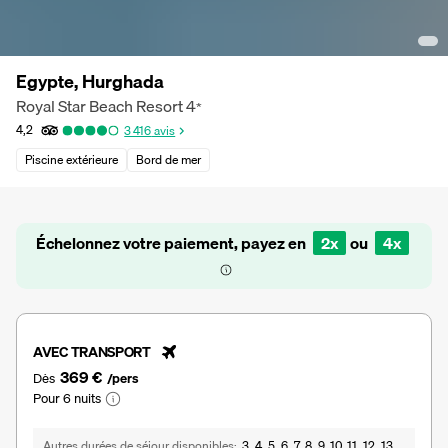
Egypte, Hurghada
Royal Star Beach Resort
4
*
4,2
3 416
avis
Piscine extérieure
Bord de mer
Échelonnez votre paiement, payez en
2x
ou
4x
AVEC TRANSPORT
369 €
Dès
/pers
Pour 6 nuits
Autres durées de séjour disponibles
3, 4, 5, 6, 7, 8, 9, 10, 11, 12, 13