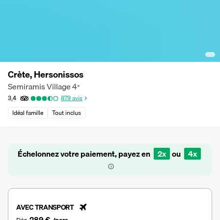
Crète, Hersonissos
Semiramis Village
4
*
3,4
879
avis
Idéal famille
Tout inclus
Échelonnez votre paiement, payez en
2x
ou
4x
AVEC TRANSPORT
289 €
Dès
/pers