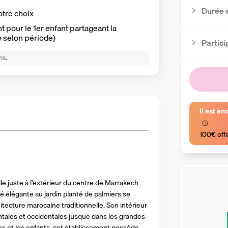
Durée 
otre choix
 pour le 1er enfant partageant la
e selon période)
Partici
ns.
Il est en
100€ off
e juste à l'extérieur du centre de Marrakech 
é élégante au jardin planté de palmiers se 
tecture marocaine traditionnelle. Son intérieur 
ales et occidentales jusque dans les grandes 
s et les enfants, cet établissement possède 