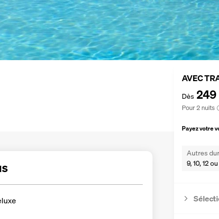
AVEC TR
249
Dès
Pour 2 nuits
Payez votre 
Autres dur
9, 10, 12 ou
us
Sélecti
luxe