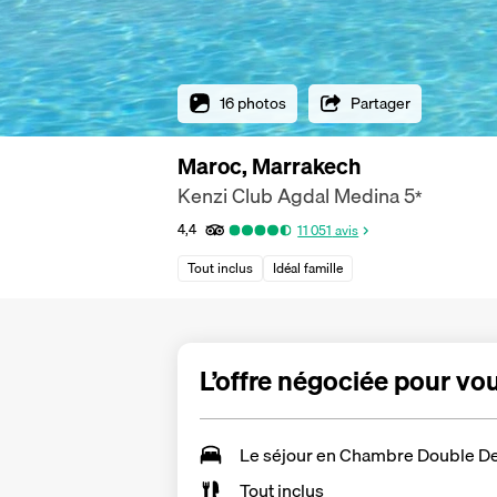
16 photos
Partager
Maroc, Marrakech
Kenzi Club Agdal Medina
5
*
4,4
11 051
avis
Tout inclus
Idéal famille
L’offre négociée pour vo
Le séjour en
Chambre Double De
Tout inclus