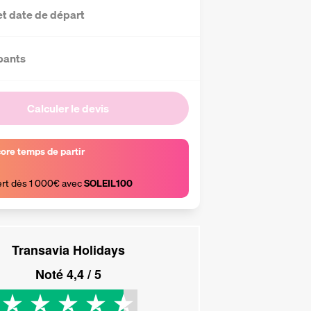
et date de départ
pants
Calculer le devis
core temps de partir
ert dès 1 000€ avec 
SOLEIL100
Transavia Holidays
Noté
4,4
/ 5