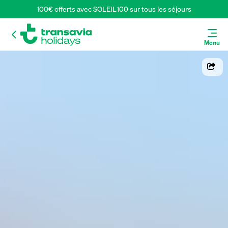
100€ offerts avec SOLEIL100 sur tous les séjours
Menu