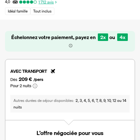
4,0
1 712
avis
Idéal famille
Tout inclus
Échelonnez votre paiement, payez en
2x
ou
4x
AVEC TRANSPORT
209 €
Dès
/pers
Pour 2 nuits
Autres durées de séjour disponibles
2, 3, 4, 5, 6, 7, 8, 9, 10, 12 ou 14
nuits
L’offre négociée pour vous