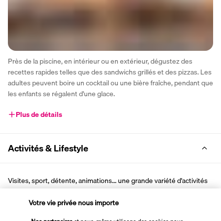
Près de la piscine, en intérieur ou en extérieur, dégustez des 
recettes rapides telles que des sandwichs grillés et des pizzas. Les 
adultes peuvent boire un cocktail ou une bière fraîche, pendant que 
les enfants se régalent d'une glace.
Plus de détails
Activités & Lifestyle
Visites, sport, détente, animations... une grande variété d'activités 
est accessible chaque jour au Marrakech Ryads Parc & Spa. L'hôtel 
possède un spa avec hammam, un club enfants et une vaste 
Votre vie privée nous importe
piscine extérieure. Des excursions peuvent être réservées sur 