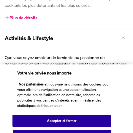
cocktails les plus détonants et les plus colorés.
Plus de détails
Activités & Lifestyle
Que vous soyez amateur de farniente ou passionné de 
découvertes et activités conviviales, au Sidi Mansour Resort & Spa 
4*, tout a été pensé pour vous faire vivre le séjour de vos envies, le 
Votre vie privée nous importe
soleil de Djerba en toile de fond.
Nos partenaires
et nous-même utilisons des cookies pour
Terrain de tennis, tournoi de beach-volley ou de water-polo, cours 
vous offrir une navigation et une personnalisation
d'aérobic, ping-pong ou billard, club pour les enfants de 3 à 14 ans... 
optimale lors de l'utilisation de notre site, adapter les
Il sera difficile de s'ennuyer ! Pour une pause farniente, prenez vos 
publicités à vos centres d'intérêts et enfin réaliser des
quartiers au bord de la piscine ou rejoignez, grâce à la navette 
statistiques de fréquentation.
gratuite, la plage de sable immaculée à quelques pas. Le centre de 
balnéothérapie, avec sauna, hammam et massages, vient prolonger 
Accepter et fermer
la magie.