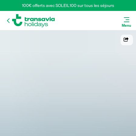
100€ offerts avec SOLEIL100 sur tous les séjours
Menu