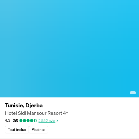
Tunisie, Djerba
Hotel Sidi Mansour Resort
4
*
4,3
2 552
avis
Tout inclus
Piscines