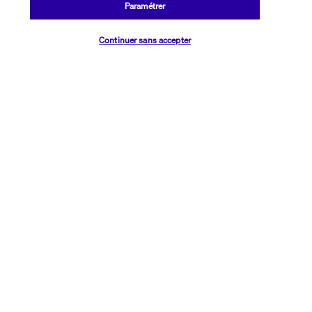
Paramétrer
Plus de détails
Vérifier les disponibilités
Continuer sans accepter
Découvrir la destination
Informations utiles
Transavia Holidays
Noté
4,4
/ 5
Basé sur
2 614
avis