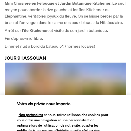
Mini Croisière en Felouque 
et 
Jardin Botanique Kitchener
. Le seul 
moyen pour aborder la rive gauche et les îles Kitchener ou 
Eléphantine, véritables joyaux du fleuve. On se laisse bercer par la 
brise et l’on vogue dans le calme des eaux bleues du Nil séculaire. 
Arrêt sur
 l’île Kitchener
, et visite de son jardin botanique.
Fin d’après-midi libre. 
Dîner et nuit à bord du bateau 5*. (normes locales)
JOUR 9 I ASSOUAN
Votre vie privée nous importe
Petit déjeuner.  
Nos partenaires
et nous-même utilisons des cookies pour
Journée libre sur le bateau. 
vous offrir une navigation et une personnalisation
optimale lors de l'utilisation de notre site, adapter les
Déjeuner à bord. 
publicités à vos centres d'intérêts et enfin réaliser des