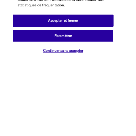
Navigation vers 
statistiques de fréquentation.
Esna
.
Dîner et nuit à bord du bateau 5*. (normes locales)
Accepter et fermer
JOUR 10 I LOUXOR
Paramétrer
Vérifier les disponibilités
Continuer sans accepter
Tôt le matin, passage de l’écluse. 
Petit déjeuner à bord.
Visite du 
Temple de Karnark
. Le plus théologique jamais construit 
ici sur 2000 ans, la foi des hommes a rendu hommage au même 
dieu : Amon. Les plus grands rois s’y sont succédés. L’appellation « 
Karnak » qui signifie « forteresse » date de la conquête islamique. 
Déjeuner à bord. 
Visite du 
Temple de Louxor, 
il fut édifié pour glorifier le Dieu Amon 