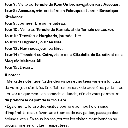
Jour 7 : 
Visite du 
Temple de Kom Ombo, 
navigation vers 
Assouan. 
Jour 8 : Assouan, 
mini croisière en 
Felouque 
et Jardin 
Botanique 
Kitchener. 
Jour 9 : 
Journée libre sur le bateau. 
Jour 10 : 
Visite du 
Temple de Karnak, 
et du 
Temple de Louxor. 
Jour 11 : 
Transfert à 
Hurghada, 
journée libre. 
Jour 12 : Hurghada, 
journée libre.
Jour 13 : Hurghada, 
journée libre.
Jour 14 : 
Transfert au 
Caire, 
visite de la 
Citadelle de Saladin 
et de la 
Moquée Mehmet Ali. 
Jour 15 : 
Départ. 
À noter :
- Merci de noter que l’ordre des visites et nuitées varie en fonction 
de votre jour d'arrivée. En effet, les bateaux de croisières partant de 
Louxor uniquement les samedis et lundis, afin de vous permettre 
de prendre le départ de la croisière.
- Également, l’ordre des visites pourra être modifié en raison 
d’impératifs locaux éventuels (temps de navigation, passage des 
écluses, etc.). En tous les cas, toutes les visites mentionnées au 
programme seront bien respectées.