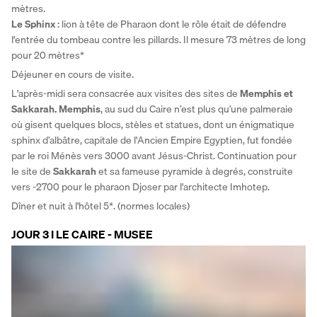
mètres. 
Le Sphinx 
: lion à tête de Pharaon dont le rôle était de défendre 
l'entrée du tombeau contre les pillards. Il mesure 73 mètres de long 
pour 20 mètres*
Déjeuner en cours de visite.
L'après-midi sera consacrée aux visites des sites de 
Memphis et 
Sakkarah.
Memphis
, au sud du Caire n’est plus qu’une palmeraie 
où gisent quelques blocs, stèles et statues, dont un énigmatique 
sphinx d’albâtre, capitale de l'Ancien Empire Egyptien, fut fondée 
par le roi Ménès vers 3000 avant Jésus-Christ. Continuation pour 
le site de 
Sakkarah 
et sa fameuse pyramide à degrés, construite 
vers -2700 pour le pharaon Djoser par l'architecte Imhotep.
Dîner et nuit à l'hôtel 5*. (normes locales)
JOUR 3 I LE CAIRE - MUSEE