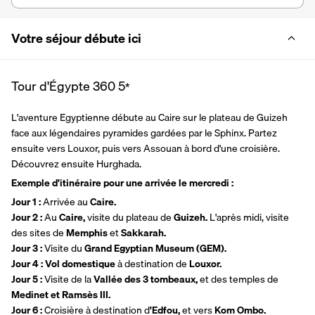
Votre séjour débute ici
Tour d'Égypte 360
5
*
L'aventure Egyptienne débute au Caire sur le plateau de Guizeh 
face aux légendaires pyramides gardées par le Sphinx. Partez 
ensuite vers Louxor, puis vers Assouan à bord d'une croisière. 
Découvrez ensuite Hurghada. 
Exemple d'itinéraire pour une arrivée le mercredi : 
Jour 1 : 
Arrivée au 
Caire.
Jour 2 : 
Au 
Caire, 
visite du plateau de 
Guizeh. 
L'après midi, visite 
des sites de 
Memphis 
et 
Sakkarah. 
Jour 3 : 
Visite du 
Grand Egyptian Museum (GEM).
Jour 4 : Vol domestique 
à destination de 
Louxor.
Jour 5 : 
Visite de la 
Vallée des 3 tombeaux, 
et des temples de 
Medinet et Ramsès III. 
Jour 6 : 
Croisière à destination d
'Edfou, 
et vers 
Kom Ombo. 