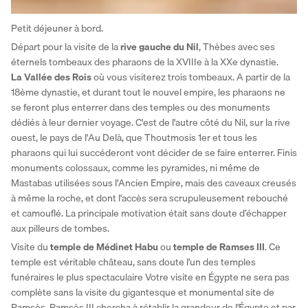
Petit déjeuner à bord. 
Départ pour la visite de la
 rive gauche du Nil
, Thèbes avec ses 
éternels tombeaux des pharaons de la XVIIIe à la XXe dynastie. 
La Vallée des Rois
 où vous visiterez trois tombeaux. A partir de la 
18ème dynastie, et durant tout le nouvel empire, les pharaons ne 
se feront plus enterrer dans des temples ou des monuments 
dédiés à leur dernier voyage. C'est de l'autre côté du Nil, sur la rive 
ouest, le pays de l'Au Delà, que Thoutmosis 1er et tous les 
pharaons qui lui succéderont vont décider de se faire enterrer. Finis 
monuments colossaux, comme les pyramides, ni même de 
Mastabas utilisées sous l'Ancien Empire, mais des caveaux creusés 
à même la roche, et dont l'accès sera scrupuleusement rebouché 
et camouflé. La principale motivation était sans doute d’échapper 
aux pilleurs de tombes. 
Visite du 
temple de Médinet Habu 
ou
 temple de Ramses III
. Ce 
temple est véritable château, sans doute l'un des temples 
funéraires le plus spectaculaire Votre visite en Égypte ne sera pas 
complète sans la visite du gigantesque et monumental site de 
Ramsès. Ramsès III chercha à rétablir la grandeur de l'Égypte et par 