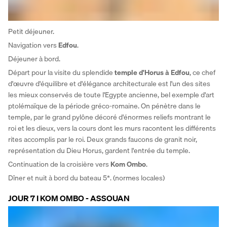
Petit déjeuner. 
Navigation vers 
Edfou
. 
Déjeuner à bord.
Départ pour la visite du splendide 
temple d'Horus à Edfou
, ce chef 
d'œuvre d'équilibre et d'élégance architecturale est l'un des sites 
les mieux conservés de toute l'Egypte ancienne, bel exemple d'art 
ptolémaïque de la période gréco-romaine. On pénètre dans le 
temple, par le grand pylône décoré d'énormes reliefs montrant le 
roi et les dieux, vers la cours dont les murs racontent les différents 
rites accomplis par le roi. Deux grands faucons de granit noir, 
représentation du Dieu Horus, gardent l'entrée du temple. 
Continuation de la croisière vers
 Kom Ombo
. 
Dîner et nuit à bord du bateau 5*. (normes locales)
JOUR 7 I KOM OMBO - ASSOUAN