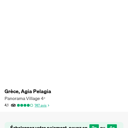
Grèce, Agia Pelagia
Panorama Village
4
*
4,1
747
avis
Échelonnez votre paiement, payez en
2x
ou
4x