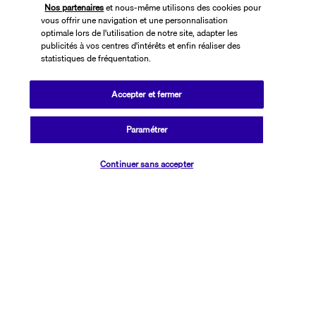
Nos partenaires
et nous-même utilisons des cookies pour
vous offrir une navigation et une personnalisation
optimale lors de l'utilisation de notre site, adapter les
publicités à vos centres d'intérêts et enfin réaliser des
statistiques de fréquentation.
Accepter et fermer
SUIVEZ-NOUS
Paramétrer
Vérifier les disponibilités
Continuer sans accepter
CONTACTEZ-NOUS
01 76 24 06 05
Réservations 7j/7 du lundi au vendredi de 10h à 20h. Le samedi et
dimanche de 10h à 19h
(Prix d'un appel local)