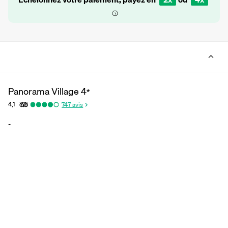
Panorama Village
4
*
4,1
747
avis
-