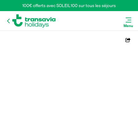
100€ offerts avec SOLEIL100 sur tous les séjours
Menu