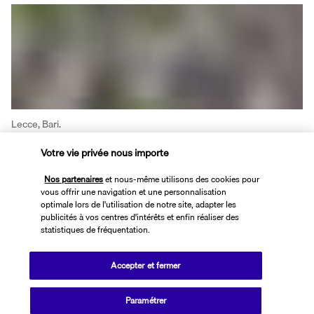
Lecce, Bari.
C’est la fin de votre périple en cette magnifique terre que sont les 
Votre vie privée nous importe
Pouilles. Retour de votre véhicule à l’aéroport de Bari, puis 
embarquez pour la France. L’ordre des étapes peut être inversé en 
Nos partenaires
et nous-même utilisons des cookies pour
raison d’impératifs locaux mais l’ensemble du programme sera 
vous offrir une navigation et une personnalisation
respecté
optimale lors de l'utilisation de notre site, adapter les
publicités à vos centres d'intérêts et enfin réaliser des
statistiques de fréquentation.
Vos hébergements
Accepter et fermer
Pendant toute la durée de votre autotour, vous serez logés 7 nuits 
Paramétrer
en hôtel 4* (normes locales) dans les hôtels ci-dessous (ou 