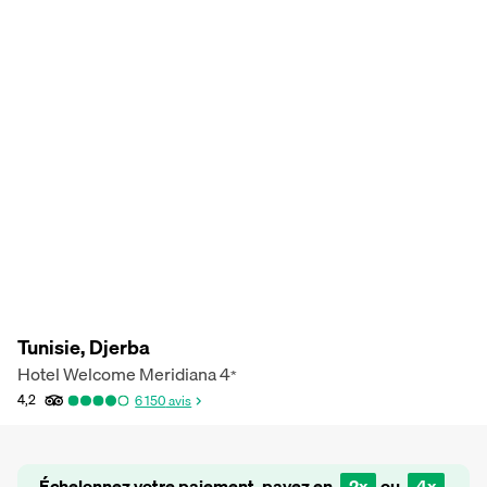
Tunisie, Djerba
Hotel Welcome Meridiana
4
*
4,2
6 150
avis
Échelonnez votre paiement, payez en
2x
ou
4x