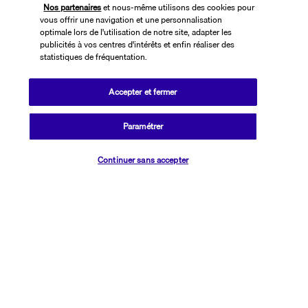
Nos partenaires
et nous-même utilisons des cookies pour
vous offrir une navigation et une personnalisation
optimale lors de l'utilisation de notre site, adapter les
publicités à vos centres d'intérêts et enfin réaliser des
statistiques de fréquentation.
Accepter et fermer
SUIVEZ-NOUS
Paramétrer
Vérifier les disponibilités
Continuer sans accepter
CONTACTEZ-NOUS
01 76 24 06 05
Réservations 7j/7 du lundi au vendredi de 10h à 20h. Le samedi et
dimanche de 10h à 19h
(Prix d'un appel local)