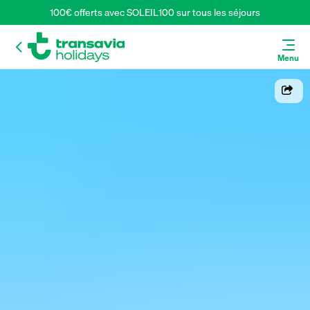
100€ offerts avec SOLEIL100 sur tous les séjours
Menu