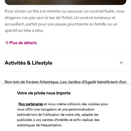
Pour siroter un thé à la menthe ou savourer un cocktail fruité, vous 
dirigerez vos pas vers le bar de l'hôtel. Un endroit lumineux et 
accueillant, parfait pour une pause gourmande en famille ou un 
apéritif en tête à tête.
Plus de détails
Activités & Lifestyle
Non loin de l‘océan Atlantique, Les Jardins d'Agadir bénéficient d'un 
emplacement privilégié à proximité de la baie d'Agadir et de sa 
Votre vie privée nous importe
vaste plage de sable blond.
Nos partenaires
et nous-même utilisons des cookies pour
À courte distance du centre d'Agadir, il ne vous faudra que dix 
vous offrir une navigation et une personnalisation
minutes pour atteindre le souk El Had. Sans quitter l'hôtel, vous 
optimale lors de l'utilisation de notre site, adapter les
pourrez étendre votre serviette au bord d'une des deux piscines 
publicités à vos centres d'intérêts et enfin réaliser des
statistiques de fréquentation.
extérieures ou passer un moment complice en famille sur les 