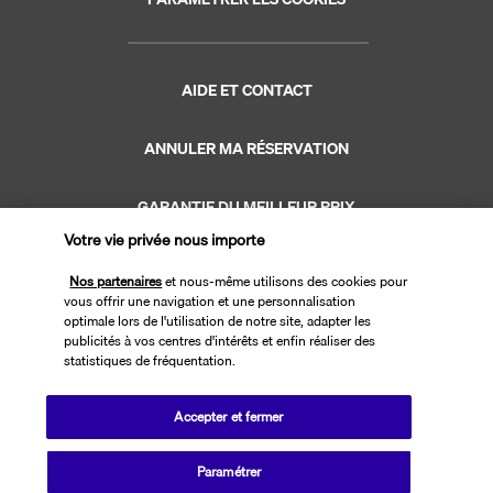
AIDE ET CONTACT
ANNULER MA RÉSERVATION
GARANTIE DU MEILLEUR PRIX
Votre vie privée nous importe
GARANTIE VACANCES
Nos partenaires
et nous-même utilisons des cookies pour
vous offrir une navigation et une personnalisation
optimale lors de l'utilisation de notre site, adapter les
publicités à vos centres d'intérêts et enfin réaliser des
statistiques de fréquentation.
Site édité par PerfectStay.com en partenariat avec Transavia. Les ventes
Accepter et fermer
sont réalisées par PerfectStay.com
Paramétrer