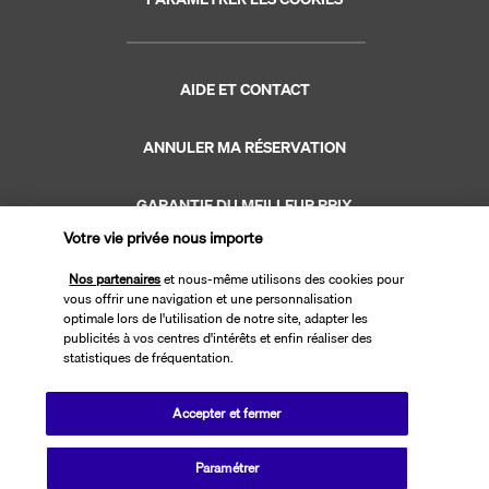
AIDE ET CONTACT
ANNULER MA RÉSERVATION
GARANTIE DU MEILLEUR PRIX
Votre vie privée nous importe
GARANTIE VACANCES
Nos partenaires
et nous-même utilisons des cookies pour
vous offrir une navigation et une personnalisation
optimale lors de l'utilisation de notre site, adapter les
publicités à vos centres d'intérêts et enfin réaliser des
statistiques de fréquentation.
Site édité par PerfectStay.com en partenariat avec Transavia. Les ventes
Accepter et fermer
sont réalisées par PerfectStay.com
Paramétrer