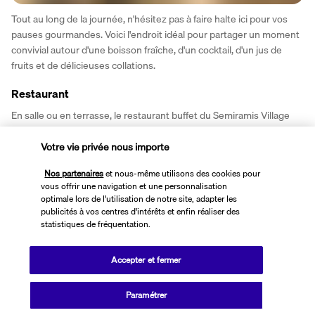
Tout au long de la journée, n'hésitez pas à faire halte ici pour vos 
pauses gourmandes. Voici l'endroit idéal pour partager un moment 
convivial autour d'une boisson fraîche, d'un cocktail, d'un jus de 
fruits et de délicieuses collations.
Restaurant
En salle ou en terrasse, le restaurant buffet du Semiramis Village 
vous accueille à l'heure du petit déjeuner, du déjeuner et du dîner. 
Vous vous y rendrez pour goûter de délicieuses spécialités 
Votre vie privée nous importe
crétoises, grecques et méditerranéennes servies sous forme de 
Nos partenaires
et nous-même utilisons des cookies pour
buffet.
vous offrir une navigation et une personnalisation
optimale lors de l'utilisation de notre site, adapter les
Plus de détails
publicités à vos centres d'intérêts et enfin réaliser des
statistiques de fréquentation.
Activités & Lifestyle
Accepter et fermer
Paramétrer
Posté sur les hauteurs d'Hersonissos, le Semiramis Village domine 