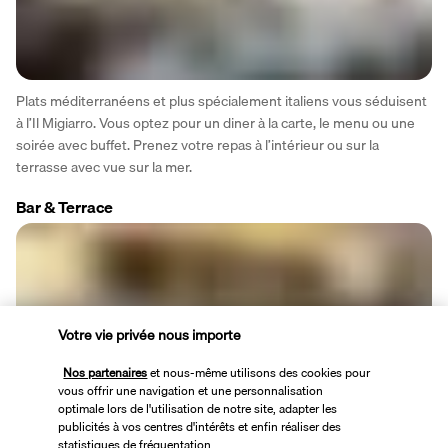
Plats méditerranéens et plus spécialement italiens vous séduisent 
à l’Il Migiarro. Vous optez pour un diner à la carte, le menu ou une 
soirée avec buffet. Prenez votre repas à l’intérieur ou sur la 
terrasse avec vue sur la mer.
Bar & Terrace
Votre vie privée nous importe
Nos partenaires
et nous-même utilisons des cookies pour
Sirotez un cocktail en début de soirée ou préférez un verre de vin. 
vous offrir une navigation et une personnalisation
Délectez-vous de gâteaux et pâtisseries traditionnels pour le 
optimale lors de l'utilisation de notre site, adapter les
publicités à vos centres d'intérêts et enfin réaliser des
goûter. Dans une ambiance détendue, vous prenez le temps de 
statistiques de fréquentation.