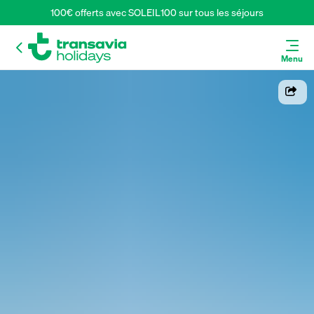
100€ offerts avec SOLEIL100 sur tous les séjours
Menu