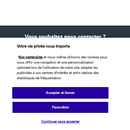
Vous souhaitez nous contacter ?
Votre vie privée nous importe
Nous appeler
Nos partenaires
et nous-même utilisons des cookies pour
vous offrir une navigation et une personnalisation
optimale lors de l'utilisation de notre site, adapter les
Nous écrire
publicités à vos centres d'intérêts et enfin réaliser des
statistiques de fréquentation.
Accepter et fermer
Retour au site
Paramétrer
Continuer sans accepter