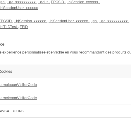
_ga
,
_ga_xxxxxxxxxx
,
_dd_s
,
FPGSID
,
_hjSession_xxxxxx
,
_hjSessionUser_xxxxxx
FPGSID
,
_hjSession_xxxxxx
,
_hjSessionUser_xxxxxx
,
_ga
,
_ga_xxxxxxxxxx
,
_hjTLDTest
,
FPID
nce
e expérience personnalisée et enrichie en vous recommandant des produits ou se
Cookies
kameleoonVisitorCode
kameleoonVisitorCode
AWSALBCORS