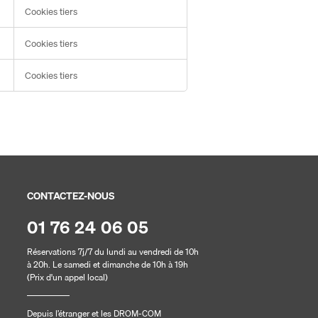
Cookies tiers
Cookies tiers
Cookies tiers
CONTACTEZ-NOUS
01 76 24 06 05
Réservations 7j/7 du lundi au vendredi de 10h
à 20h. Le samedi et dimanche de 10h à 19h
(Prix d'un appel local)
Depuis l’étranger et les DROM-COM