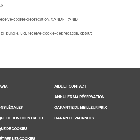
ab
receive-cookie-deprecation, XANDR_PANID
cto_bundle, uid, receive-cookie-deprecation, optout
AVIA
AIDE ET CONTACT
ANNULER MA RÉSERVATION
NS LÉGALES
GARANTIE DU MEILLEUR PRIX
QUE DE CONFIDENTIALITÉ
GARANTIE VACANCES
QUE DE COOKIES
TRER LES COOKIES