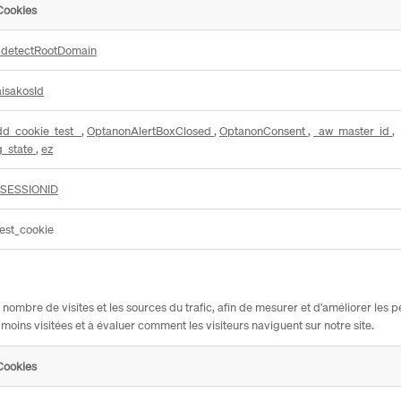
Cookies
_detectRootDomain
aisakosId
dd_cookie_test_
,
OptanonAlertBoxClosed
,
OptanonConsent
,
_aw_master_id
,
g_state
,
ez
JSESSIONID
test_cookie
ombre de visites et les sources du trafic, afin de mesurer et d'améliorer les pe
 moins visitées et à évaluer comment les visiteurs naviguent sur notre site.
Cookies