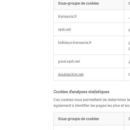
Sous-groupe de cookies
Cookies
transavia.fr
strictement
nécessaires
np6.net
holidays.transavia.fr
pixel.np6.net
doubleclick.net
Cookies d'analyses statistiques
Ces cookies nous permettent de déterminer le n
également à identifier les pages les plus et les
Sous-groupe de cookies
Cookies