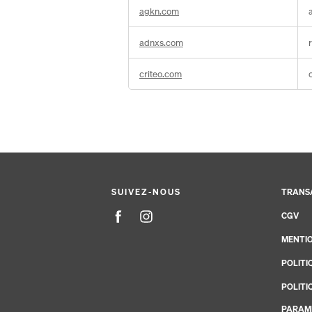
agkn.com
adnxs.com
criteo.com
SUIVEZ-NOUS
TRANS
CGV
MENTIO
POLITI
POLITI
PARAMÉ