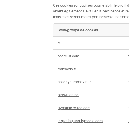
Ces cookies sont utilisés pour établir le profi
aident également à évaluer la pertinence et l'e
mais elles seront moins pertinentes et ne seron
Sous-groupe de cookies
Cookies
fr
de
publicité
onetrust.com
et
médias
transavia.fr
sociaux
holidays.transavia.fr
bidswitch.net
dynamic.criteo.com
targeting.unrulymedia.com