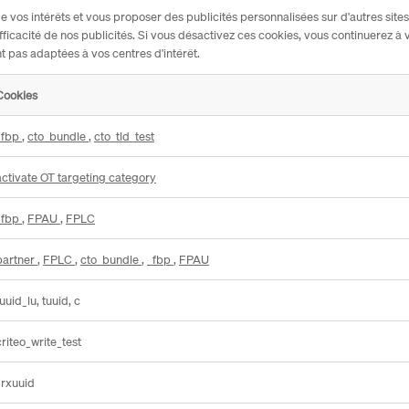
l de vos intérêts et vous proposer des publicités personnalisées sur d'autres site
fficacité de nos publicités. Si vous désactivez ces cookies, vous continuerez à v
t pas adaptées à vos centres d'intérêt.
Cookies
_fbp
,
cto_bundle
,
cto_tld_test
activate OT targeting category
_fbp
,
FPAU
,
FPLC
partner
,
FPLC
,
cto_bundle
,
_fbp
,
FPAU
tuuid_lu, tuuid, c
criteo_write_test
_rxuuid