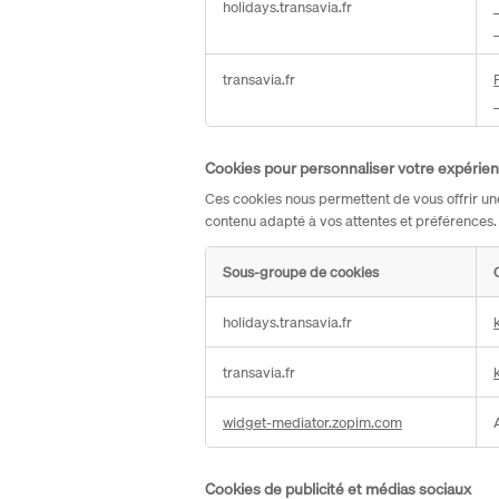
holidays.transavia.fr
d'analyses
statistiques
transavia.fr
Cookies pour personnaliser votre expérie
Ces cookies nous permettent de vous offrir un
contenu adapté à vos attentes et préférences.
Sous-groupe de cookies
Cookies
holidays.transavia.fr
pour
personnaliser
transavia.fr
votre
expérience
widget-mediator.zopim.com
Cookies de publicité et médias sociaux