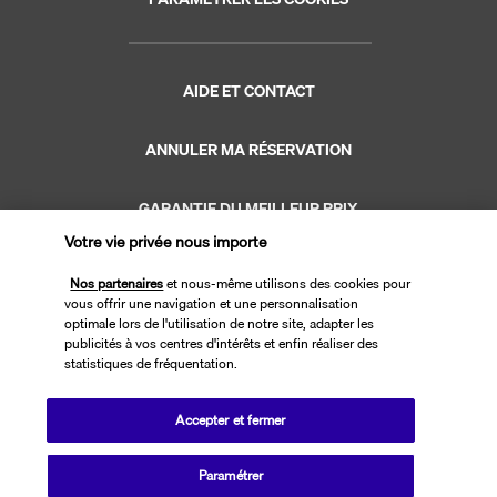
AIDE ET CONTACT
ANNULER MA RÉSERVATION
GARANTIE DU MEILLEUR PRIX
Votre vie privée nous importe
GARANTIE VACANCES
Nos partenaires
et nous-même utilisons des cookies pour
vous offrir une navigation et une personnalisation
optimale lors de l'utilisation de notre site, adapter les
publicités à vos centres d'intérêts et enfin réaliser des
statistiques de fréquentation.
Site édité par PerfectStay.com en partenariat avec Transavia. Les ventes
Accepter et fermer
sont réalisées par PerfectStay.com
Paramétrer