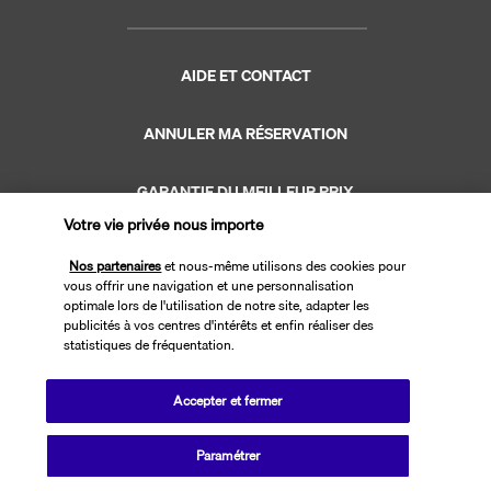
AIDE ET CONTACT
ANNULER MA RÉSERVATION
GARANTIE DU MEILLEUR PRIX
Votre vie privée nous importe
GARANTIE VACANCES
Nos partenaires
et nous-même utilisons des cookies pour
vous offrir une navigation et une personnalisation
optimale lors de l'utilisation de notre site, adapter les
publicités à vos centres d'intérêts et enfin réaliser des
statistiques de fréquentation.
Site édité par PerfectStay.com en partenariat avec Transavia. Les ventes
Accepter et fermer
sont réalisées par PerfectStay.com
Paramétrer