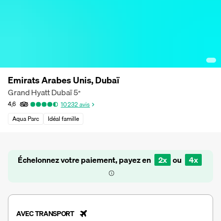
Emirats Arabes Unis, Dubaï
Grand Hyatt Dubaï
5
*
4,6
10 232
avis
Aqua Parc
Idéal famille
Échelonnez votre paiement, payez en
2x
ou
4x
AVEC TRANSPORT