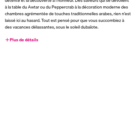
détente et la découverte à l’honneur. Des saveurs qui se dévoilent 
à la table du Awtar ou du Peppercrab à la décoration moderne des 
chambres agrémentée de touches traditionnelles arabes, rien n’est 
laissé ici au hasard. Tout est pensé pour que vous succombiez à 
des vacances délassantes, sous le soleil dubaïote.
Plus de détails