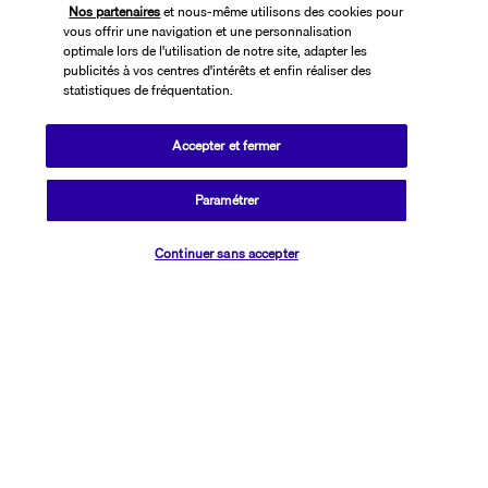
Nos partenaires
et nous-même utilisons des cookies pour
vous offrir une navigation et une personnalisation
optimale lors de l'utilisation de notre site, adapter les
publicités à vos centres d'intérêts et enfin réaliser des
statistiques de fréquentation.
Accepter et fermer
SUIVEZ-NOUS
Paramétrer
Vérifier les disponibilités
Continuer sans accepter
CONTACTEZ-NOUS
01 76 24 06 05
Réservations 7j/7 du lundi au vendredi de 10h à 20h. Le samedi et
dimanche de 10h à 19h
(Prix d'un appel local)