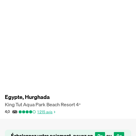
Egypte, Hurghada
King Tut Aqua Park Beach Resort
4
*
4,0
1 215
avis
Échelonnez votre paiement, payez en
2x
ou
4x