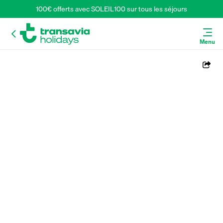
100€ offerts avec SOLEIL100 sur tous les séjours
Menu