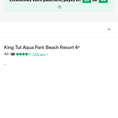
King Tut Aqua Park Beach Resort
4
*
4,0
1 215
avis
-