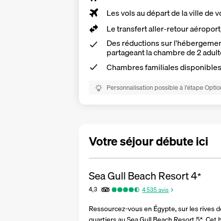
Les vols au départ de la ville de v
Le
transfert aller-retour aéropor
Des réductions sur l'hébergement
partageant la chambre de 2 adult
Chambres familiales disponible
Personnalisation possible à l’étape Optio
Votre séjour débute ici
Sea Gull Beach Resort
4
*
4,3
4 535
avis
Ressourcez-vous en Égypte, sur les rives d
quartiers au Sea Gull Beach Resort 5*. Cet h