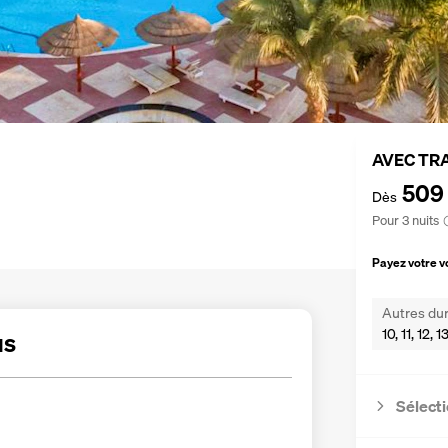
AVEC TR
509
Dès
Pour 3 nuits
Payez votre 
Autres dur
10, 11, 12, 
us
Sélecti