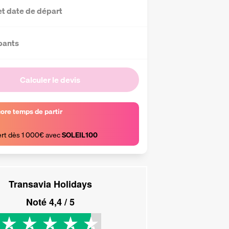
et date de départ
pants
Calculer le devis
core temps de partir
ert dès 1 000€ avec 
SOLEIL100
Transavia Holidays
Noté
4,4
/ 5