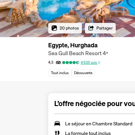
20 photos
Partager
Egypte, Hurghada
Sea Gull Beach Resort
4
*
4,3
4 535
avis
Tout inclus
Découverte
L’offre négociée pour vo
Le séjour en
Chambre Standard
La
formule tout inclus