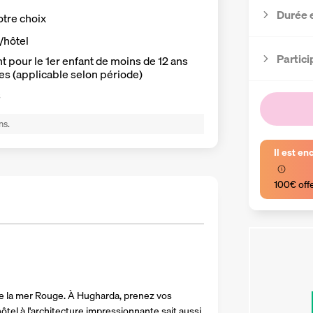
Durée 
otre choix
t/hôtel
Partici
 pour le 1er enfant de moins de 12 ans
es (applicable selon période)
s
ns.
Il est en
100€ off
e la mer Rouge. À Hugharda, prenez vos 
ôtel à l'architecture impressionnante sait aussi 