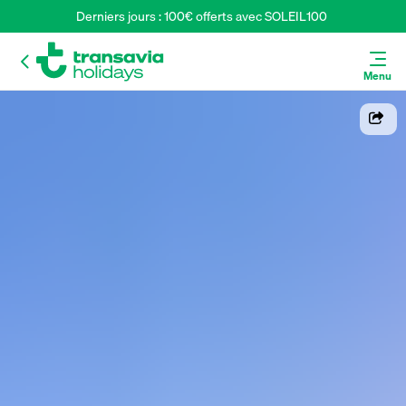
Derniers jours : 100€ offerts avec SOLEIL100 
Menu