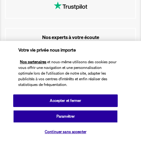
Nos experts à votre écoute
01 76 24 06 05
Votre vie privée nous importe
Nos partenaires
et nous-même utilisons des cookies pour
Réservations 7j/7 du lundi au vendredi de 10h à 20h. Le samedi et
vous offrir une navigation et une personnalisation
dimanche de 10h à 19h
optimale lors de l'utilisation de notre site, adapter les
(Prix d'un appel local)
publicités à vos centres d'intérêts et enfin réaliser des
statistiques de fréquentation.
Depuis l’étranger et les DROM-COM
+33 1 76 24 06 05
Accepter et fermer
(Prix d’un appel international)
Référence produit : 108432
Paramétrer
Vérifier les disponibilités
Continuer sans accepter