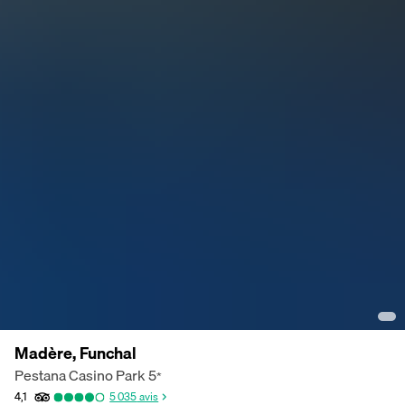
Madère, Funchal
Pestana Casino Park
5
*
4,1
5 035
avis