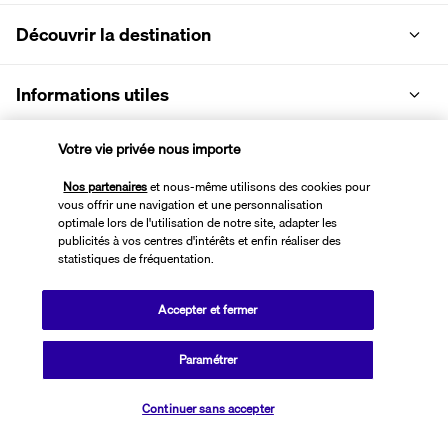
Découvrir la destination
Informations utiles
Votre vie privée nous importe
Nos partenaires
et nous-même utilisons des cookies pour
vous offrir une navigation et une personnalisation
Transavia Holidays
optimale lors de l'utilisation de notre site, adapter les
publicités à vos centres d'intérêts et enfin réaliser des
Noté
4,4
/ 5
statistiques de fréquentation.
Accepter et fermer
Basé sur
2 617
avis
Paramétrer
Vérifier les disponibilités
Continuer sans accepter