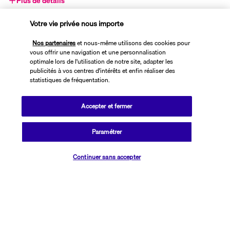
Plus de détails
Votre vie privée nous importe
Découvrir la destination
Nos partenaires
et nous-même utilisons des cookies pour
vous offrir une navigation et une personnalisation
optimale lors de l'utilisation de notre site, adapter les
Informations utiles
publicités à vos centres d'intérêts et enfin réaliser des
statistiques de fréquentation.
Accepter et fermer
Transavia Holidays
Paramétrer
Noté
4,4
/ 5
Vérifier les disponibilités
Continuer sans accepter
Basé sur
2 615
avis