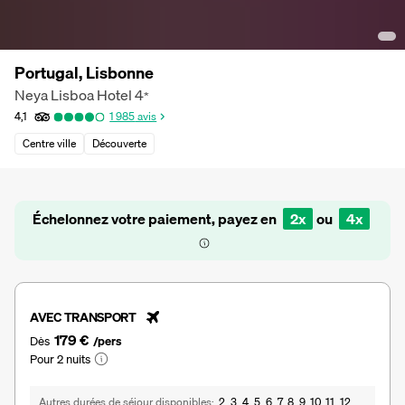
Portugal, Lisbonne
Neya Lisboa Hotel
4
*
4,1
1 985
avis
Centre ville
Découverte
Échelonnez votre paiement, payez en
2x
ou
4x
AVEC TRANSPORT
179 €
Dès
/pers
Pour 2 nuits
Autres durées de séjour disponibles
2, 3, 4, 5, 6, 7, 8, 9, 10, 11, 12,