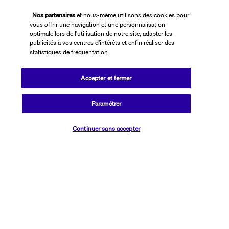
Noté
4,4
/ 5
Nos partenaires
et nous-même utilisons des cookies pour
vous offrir une navigation et une personnalisation
optimale lors de l'utilisation de notre site, adapter les
publicités à vos centres d'intérêts et enfin réaliser des
statistiques de fréquentation.
Basé sur
2 617
avis
Accepter et fermer
Paramétrer
Vérifier les disponibilités
Nos experts à votre écoute
Continuer sans accepter
01 76 24 06 05
Réservations 7j/7 du lundi au vendredi de 10h à 20h. Le samedi et
dimanche de 10h à 19h
(Prix d'un appel local)
Depuis l’étranger et les DROM-COM
+33 1 76 24 06 05