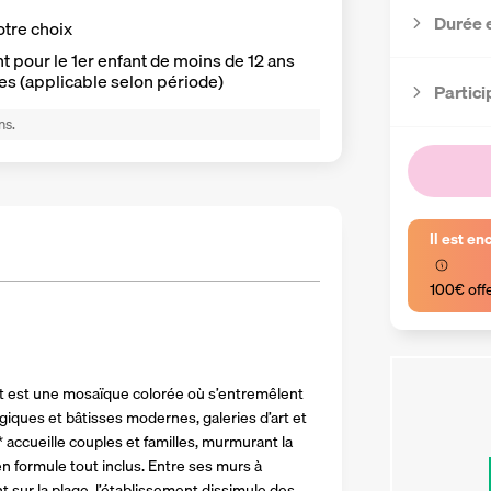
Durée 
otre choix
 pour le 1er enfant de moins de 12 ans
es (applicable selon période)
Partici
ns.
Il est en
100€ off
 est une mosaïque colorée où s’entremêlent 
iques et bâtisses modernes, galeries d’art et 
** accueille couples et familles, murmurant la 
n formule tout inclus. Entre ses murs à 
sur la plage, l’établissement dissimule des 