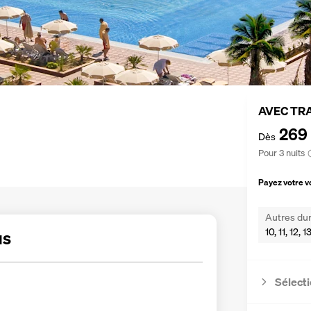
AVEC TR
269
Dès
Pour 3 nuits
Payez votre 
Autres dur
10, 11, 12, 
us
Sélecti