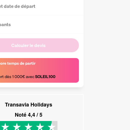
et date de départ
pants
Calculer le devis
core temps de partir
ert dès 1 000€ avec 
SOLEIL100
Transavia Holidays
Noté
4,4
/ 5