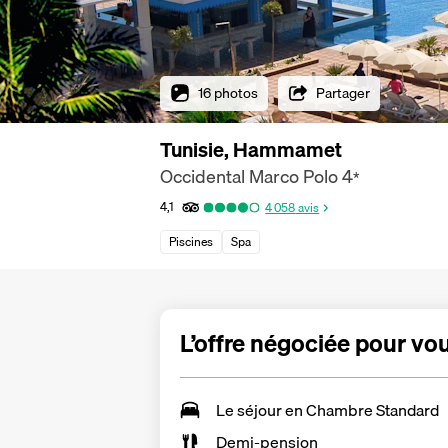
16 photos
Partager
Tunisie, Hammamet
Occidental Marco Polo
4
*
4,1
4 058
avis
Piscines
Spa
L’offre négociée pour vo
Le séjour en
Chambre Standard
Demi-pension