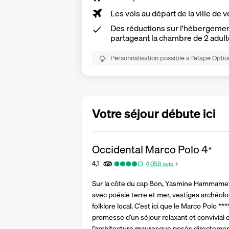
Les vols au départ de la ville de v
Des réductions sur l'hébergement
partageant la chambre de 2 adult
Personnalisation possible à l’étape Optio
Votre séjour débute ici
Occidental Marco Polo
4
*
4,1
4 058
avis
Sur la côte du cap Bon, Yasmine Hammamet
avec poésie terre et mer, vestiges archéolog
folklore local. C’est ici que le Marco Polo **
promesse d’un séjour relaxant et convivial e
l’architecture mauresque posés directement 