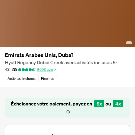
Emirats Arabes Unis, Dubaï
Hyatt Regency Dubai Creek avec activités incluses
5
*
4,7
9 693
avis
Activités incluses
Piscines
Échelonnez votre paiement, payez en
2x
ou
4x