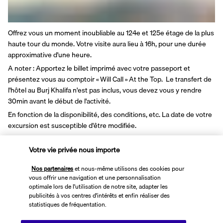
Offrez vous un moment inoubliable au 124e et 125e étage de la plus 
haute tour du monde. Votre visite aura lieu à 16h, pour une durée 
approximative d'une heure.
A noter : Apportez le billet imprimé avec votre passeport et 
présentez vous au comptoir « Will Call » At the Top.  Le transfert de 
l'hôtel au Burj Khalifa n'est pas inclus, vous devez vous y rendre 
30min avant le début de l'activité.
En fonction de la disponibilité, des conditions, etc. La date de votre 
excursion est susceptible d'être modifiée.
Pour toute question et reconfirmation vous pouvez appeler ce 
Votre vie privée nous importe
numéro : +971 50 450 8288
Nos partenaires
et nous-même utilisons des cookies pour
vous offrir une navigation et une personnalisation
Hyatt Regency Dubai Creek Heights 5*
optimale lors de l'utilisation de notre site, adapter les
publicités à vos centres d'intérêts et enfin réaliser des
statistiques de fréquentation.
Découvrir la destination