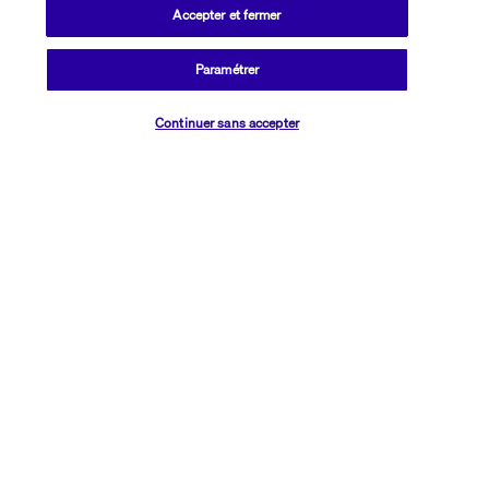
Accepter et fermer
Informations utiles
Paramétrer
Vérifier les disponibilités
Continuer sans accepter
Transavia Holidays
Noté
4,4
/ 5
Basé sur
2 617
avis
Nos experts à votre écoute