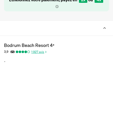
Bodrum Beach Resort
4
*
3,9
1 927
avis
-