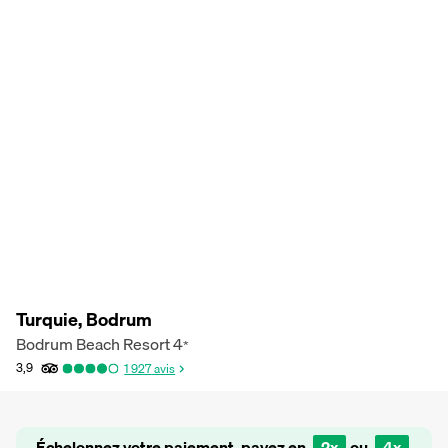
Turquie, Bodrum
Bodrum Beach Resort
4
*
3,9
1 927
avis
Échelonnez votre paiement, payez en
2x
ou
4x