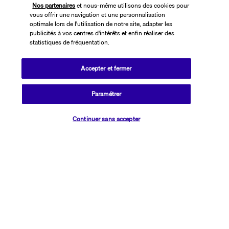
Nos partenaires
et nous-même utilisons des cookies pour
vous offrir une navigation et une personnalisation
optimale lors de l'utilisation de notre site, adapter les
publicités à vos centres d'intérêts et enfin réaliser des
statistiques de fréquentation.
Accepter et fermer
SUIVEZ-NOUS
Paramétrer
Vérifier les disponibilités
Continuer sans accepter
CONTACTEZ-NOUS
01 76 24 06 05
Réservations 7j/7 du lundi au vendredi de 10h à 20h. Le samedi et
dimanche de 10h à 19h
(Prix d'un appel local)