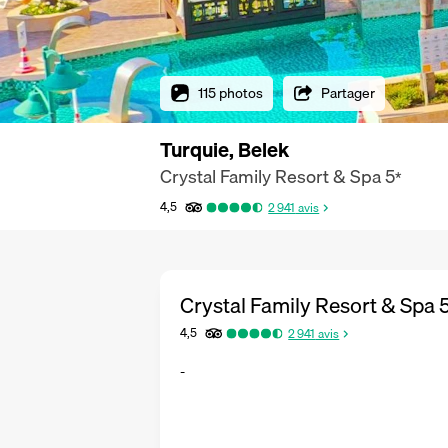
115 photos
Partager
Turquie, Belek
Crystal Family Resort & Spa
5
*
4,5
2 941
avis
Crystal Family Resort & Spa
4,5
2 941
avis
-