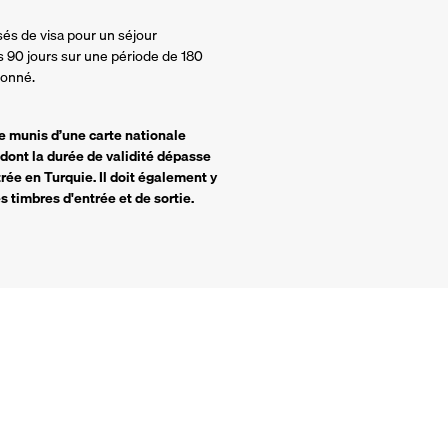
sés de visa pour un séjour
s 90 jours sur une période de 180
ionné.
re munis d’une carte nationale
 dont la durée de validité dépasse
trée en Turquie. Il doit également y
 timbres d'entrée et de sortie.
Garantie Annulation 
Annulation sans justificatif ju