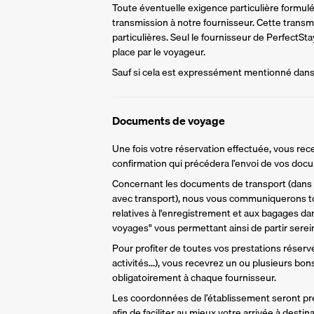
Toute éventuelle exigence particulière formulée 
transmission à notre fournisseur. Cette trans
particulières. Seul le fournisseur de PerfectS
place par le voyageur.
Sauf si cela est expressément mentionné dans l
Documents de voyage
Une fois votre réservation effectuée, vous rece
confirmation qui précédera l’envoi de vos do
Concernant les documents de transport (dans l
avec transport), nous vous communiquerons to
relatives à l'enregistrement et aux bagages da
voyages" vous permettant ainsi de partir sere
Pour profiter de toutes vos prestations réservée
activités...), vous recevrez un ou plusieurs bo
obligatoirement à chaque fournisseur.
Les coordonnées de l’établissement seront pr
afin de faciliter au mieux votre arrivée à destina