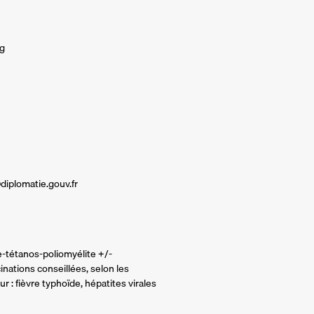
rg
diplomatie.gouv.fr
ie-tétanos-poliomyélite +/-
nations conseillées, selon les
r : fièvre typhoïde, hépatites virales