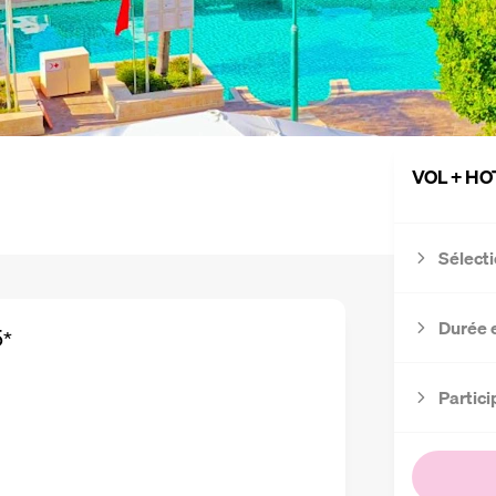
VOL + HO
Sélecti
Durée 
5
*
Partici