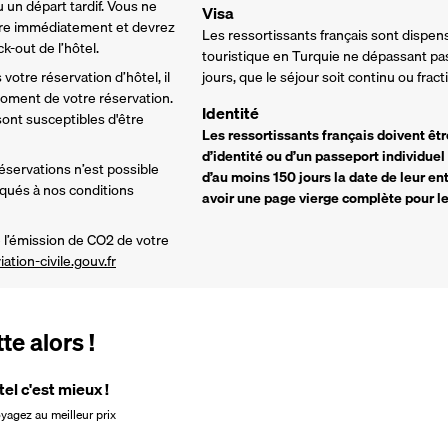
 un départ tardif. Vous ne 
Visa
re immédiatement et devrez 
Les ressortissants français sont dispen
-out de l’hôtel. 
touristique en Turquie ne dépassant pa
votre réservation d’hôtel, il 
jours, que le séjour soit continu ou fract
ment de votre réservation. 
Identité
nt susceptibles d'être 
Les ressortissants français doivent êt
d’identité ou d’un passeport individuel
réservations n’est possible 
d’au moins 150 jours la date de leur en
iqués à nos conditions 
avoir une page vierge complète pour les
l’émission de CO2 de votre 
iation-civile.gouv.fr
e alors !
tel c'est mieux !
oyagez au meilleur prix