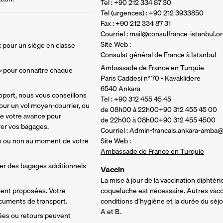
Tel : +90 212 334 87 30
Tel (urgences) : +90 212 3933850
Fax : +90 212 334 87 31
Courriel : mail@consulfrance-istanbul.o
Site Web :
 pour un siège en classe 
Consulat général de France à Istanbul
Ambassade de France en Turquie
 » pour connaître chaque 
Paris Caddesi n° 70 - Kavaklidere
6540 Ankara
oport, nous vous conseillons 
Tel : +90 312 455 45 45
ur un vol moyen-courrier, ou 
de 08h00 à 22h00+90 312 455 45 00
de votre avance pour 
de 22h00 à 08h00+90 312 455 4500
rer vos bagages. 
Courriel : Admin-francais.ankara-amba@
s ou non au moment de votre 
Site Web :
Ambassade de France en Turquie
ter des bagages additionnels 
Vaccin
La mise à jour de la vaccination diphtér
ment proposées. Votre 
coqueluche est nécessaire. Autres vacci
ocuments de transport.
conditions d’hygiène et la durée du séjou
A et B.
vées ou retours peuvent 