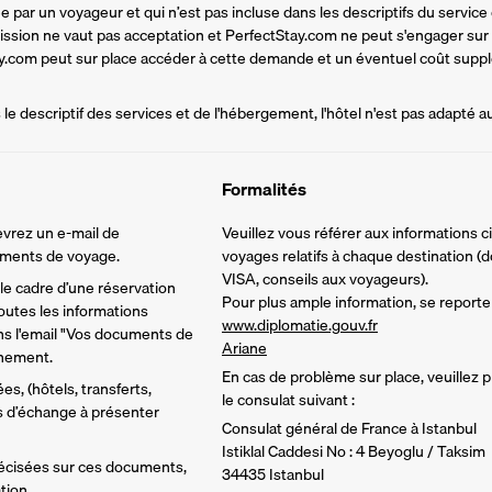
par un voyageur et qui n’est pas incluse dans les descriptifs du service d
mission ne vaut pas acceptation et PerfectStay.com ne peut s'engager sur
tay.com peut sur place accéder à cette demande et un éventuel coût supplé
e descriptif des services et de l'hébergement, l'hôtel n'est pas adapté a
Formalités
vrez un e-mail de 
Veuillez vous référer aux informations 
cuments de voyage.
voyages relatifs à chaque destination (d
VISA, conseils aux voyageurs).
e cadre d’une réservation 
Pour plus ample information, se reporter
utes les informations 
www.diplomatie.gouv.fr
ns l'email "Vos documents de 
Ariane
inement.
En cas de problème sur place, veuillez
s, (hôtels, transferts, 
le consulat suivant :
ns d’échange à présenter 
Consulat général de France à Istanbul
Istiklal Caddesi No : 4 Beyoglu / Taksim
écisées sur ces documents, 
34435 Istanbul
tion.