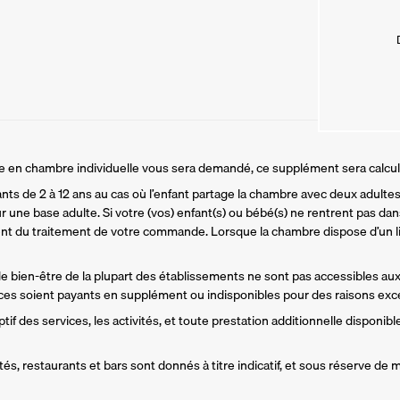
ire en chambre individuelle vous sera demandé, ce supplément sera calcu
ants de 2 à 12 ans au cas où l’enfant partage la chambre avec deux adultes.
r une base adulte. Si votre (vos) enfant(s) ou bébé(s) ne rentrent pas dans
t du traitement de votre commande. Lorsque la chambre dispose d’un li
 de bien-être de la plupart des établissements ne sont pas accessibles aux
es soient payants en supplément ou indisponibles pour des raisons exce
if des services, les activités, et toute prestation additionnelle disponible
és, restaurants et bars sont donnés à titre indicatif, et sous réserve de m