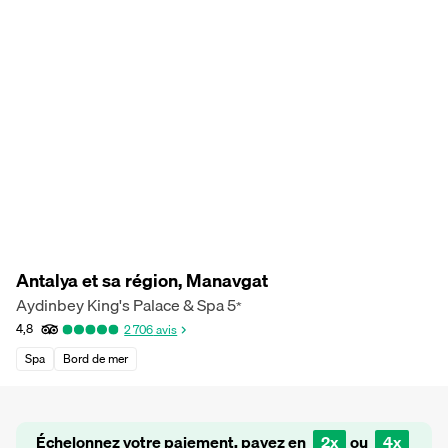
Antalya et sa région, Manavgat
Aydinbey King's Palace & Spa
5
*
4,8
2 706
avis
Spa
Bord de mer
Échelonnez votre paiement, payez en
2x
ou
4x