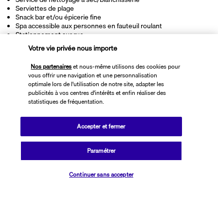
Serviettes de plage
Snack bar et/ou épicerie fine
Spa accessible aux personnes en fauteuil roulant
Stationnement sur rue
Sur une plage privée
Votre vie privée nous importe
Table de billard
Terrasse
Nos partenaires
et nous-même utilisons des cookies pour
Toboggan aquatique
vous offrir une navigation et une personnalisation
Toilettes publiques accessibles aux personnes en fauteuil
optimale lors de l'utilisation de notre site, adapter les
roulant
publicités à vos centres d'intérêts et enfin réaliser des
Toilettes à faible consommation d’eau uniquement
statistiques de fréquentation.
Tous les jours
Traitement humain des animaux
Transats de piscine
Accepter et fermer
Transats de plage
Vitrine pour les artistes locaux
Volley-ball sur place
Paramétrer
Épicerie
Vérifier les disponibilités
Continuer sans accepter
Informations utiles