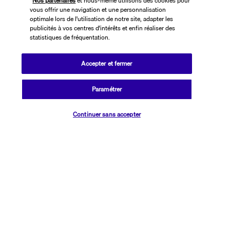
Nos partenaires
et nous-même utilisons des cookies pour
Informations utiles
vous offrir une navigation et une personnalisation
optimale lors de l'utilisation de notre site, adapter les
publicités à vos centres d'intérêts et enfin réaliser des
statistiques de fréquentation.
Accepter et fermer
Transavia Holidays
Noté
4,4
/ 5
Paramétrer
Vérifier les disponibilités
Continuer sans accepter
Basé sur
2 619
avis
Nos experts à votre écoute
01 76 24 06 05