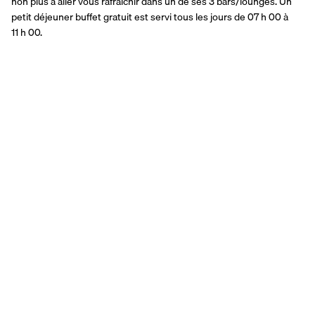
non plus à aller vous rafraîchir dans un de ses 3 bars/lounges. Un 
petit déjeuner buffet gratuit est servi tous les jours de 07 h 00 à 
11 h 00.