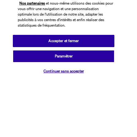
Nos partenaires
et nous-même utilisons des cookies pour
vous offrir une navigation et une personnalisation
optimale lors de l'utilisation de notre site, adapter les
publicités à vos centres d'intérêts et enfin réaliser des
statistiques de fréquentation.
Accepter et fermer
SUIVEZ-NOUS
Paramétrer
Vérifier les disponibilités
Continuer sans accepter
CONTACTEZ-NOUS
01 76 24 06 05
Réservations 7j/7 du lundi au vendredi de 10h à 20h. Le samedi et
dimanche de 10h à 19h
(Prix d'un appel local)