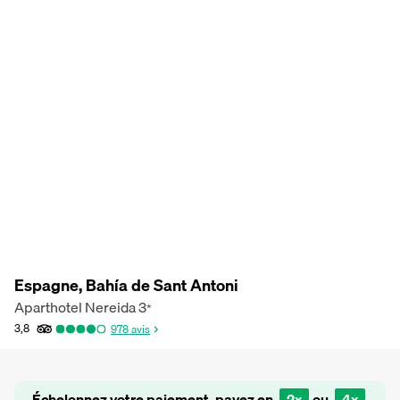
Espagne, Bahía de Sant Antoni
Aparthotel Nereida
3
*
3,8
978
avis
Échelonnez votre paiement, payez en
2x
ou
4x