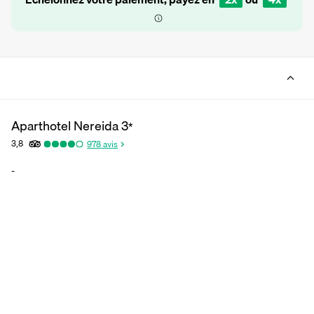
Aparthotel Nereida
3
*
3,8
978
avis
-