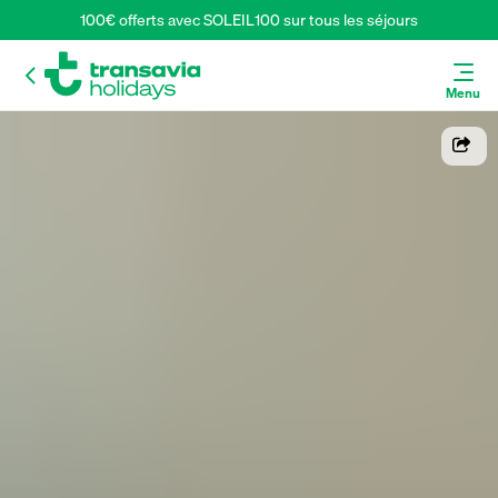
100€ offerts avec SOLEIL100 sur tous les séjours
Menu