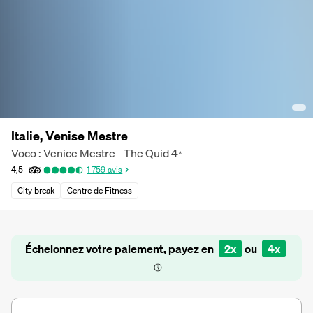
Italie, Venise Mestre
Voco : Venice Mestre - The Quid
4
*
4,5
1 759
avis
City break
Centre de Fitness
Échelonnez votre paiement, payez en
2x
ou
4x