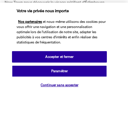
New Town pour découvrir le visage pétillant d'Édimbourg. 
Votre vie privée nous importe
Plus de détails
Nos partenaires
et nous-même utilisons des cookies pour
vous offrir une navigation et une personnalisation
optimale lors de l'utilisation de notre site, adapter les
Informations utiles
publicités à vos centres d'intérêts et enfin réaliser des
statistiques de fréquentation.
Accepter et fermer
Transavia Holidays
Paramétrer
Noté
4,4
/ 5
Vérifier les disponibilités
Continuer sans accepter
Basé sur
2 617
avis