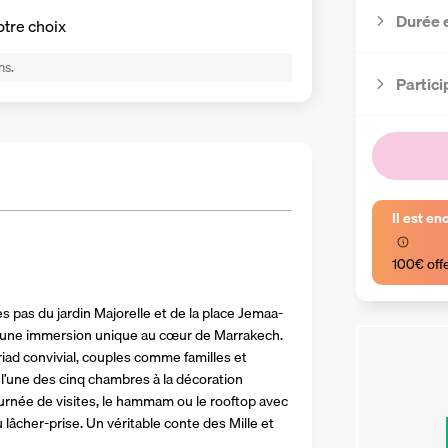
Durée 
otre choix
ns.
Partici
Il est en
100€ off
s pas du jardin Majorelle et de la place Jemaa-
 une immersion unique au cœur de Marrakech. 
d convivial, couples comme familles et 
l’une des cinq chambres à la décoration 
urnée de visites, le hammam ou le rooftop avec 
u lâcher-prise. Un véritable conte des Mille et 