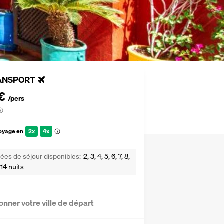
ANSPORT
€
/pers
voyage en
2x
4x
ées de séjour disponibles
2, 3, 4, 5, 6, 7, 8,
 14 nuits
onner votre ville de départ