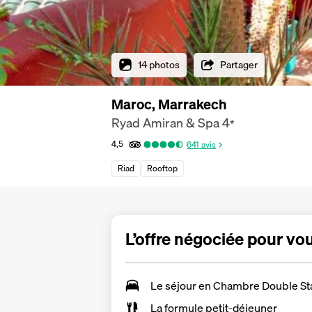
14 photos
Partager
Maroc, Marrakech
Ryad Amiran & Spa
4
*
4,5
641
avis
Riad
Rooftop
L’offre négociée pour vo
Le séjour en
Chambre Double St
La formule petit-déjeuner