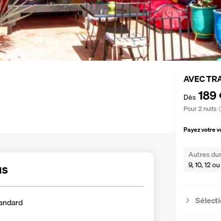
AVEC TR
189 
Dès
Pour 2 nuits
Payez votre 
Autres dur
9, 10, 12 ou
us
Sélecti
andard