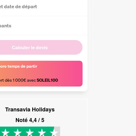
et date de départ
pants
Calculer le devis
core temps de partir
ert dès 1 000€ avec 
SOLEIL100
Transavia Holidays
Noté
4,4
/ 5