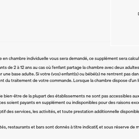
ire en chambre individuelle vous sera demandé, ce supplément sera calcu
ants de 2 à 12 ans au cas où l’enfant partage la chambre avec deux adultes.
r une base adulte. Si votre (vos) enfant(s) ou bébé(s) ne rentrent pas dans
t du traitement de votre commande. Lorsque la chambre dispose d’un li
 de bien-être de la plupart des établissements ne sont pas accessibles aux
es soient payants en supplément ou indisponibles pour des raisons exce
if des services, les activités, et toute prestation additionnelle disponible
és, restaurants et bars sont donnés à titre indicatif, et sous réserve de m