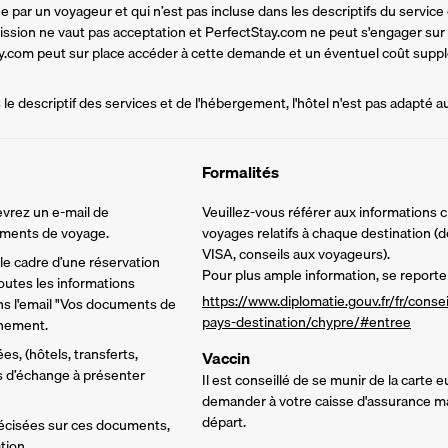
par un voyageur et qui n’est pas incluse dans les descriptifs du service d
mission ne vaut pas acceptation et PerfectStay.com ne peut s'engager sur
tay.com peut sur place accéder à cette demande et un éventuel coût supplé
e descriptif des services et de l'hébergement, l'hôtel n'est pas adapté a
Formalités
vrez un e-mail de 
Veuillez-vous référer aux informations 
cuments de voyage.
voyages relatifs à chaque destination (d
VISA, conseils aux voyageurs).
e cadre d’une réservation 
Pour plus ample information, se reporter
utes les informations 
https://www.diplomatie.gouv.fr/fr/conse
ns l'email "Vos documents de 
pays-destination/chypre/#entree
inement.
s, (hôtels, transferts, 
Vaccin
ns d’échange à présenter 
Il est conseillé de se munir de la carte
demander à votre caisse d'assurance mal
départ.
écisées sur ces documents, 
tion.