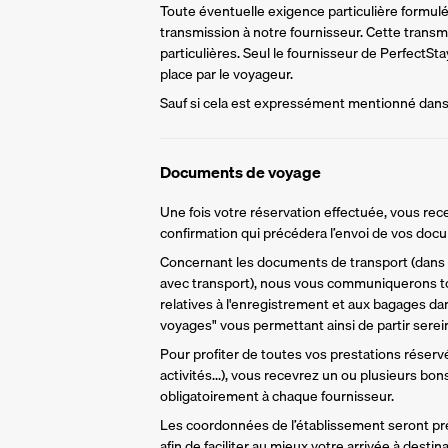
Toute éventuelle exigence particulière formulée 
transmission à notre fournisseur. Cette trans
particulières. Seul le fournisseur de PerfectS
place par le voyageur.
Sauf si cela est expressément mentionné dans l
Documents de voyage
Une fois votre réservation effectuée, vous rece
confirmation qui précédera l’envoi de vos do
Concernant les documents de transport (dans l
avec transport), nous vous communiquerons to
relatives à l'enregistrement et aux bagages da
voyages" vous permettant ainsi de partir sere
Pour profiter de toutes vos prestations réservée
activités...), vous recevrez un ou plusieurs bo
obligatoirement à chaque fournisseur.
Les coordonnées de l’établissement seront pr
afin de faciliter au mieux votre arrivée à destina