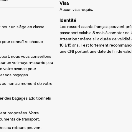
Visa
Aucun visa requis.
Identité
Les ressortissants français peuvent pré
 pour un siège en classe 
passeport valable 3 mois à compter de la
Attention : même si la durée de validité
 » pour connaître chaque 
10 à 15 ans, il est fortement recommandé
une CNI portant une date de fin de vali
oport, nous vous conseillons 
ur un vol moyen-courrier, ou 
de votre avance pour 
rer vos bagages. 
s ou non au moment de votre 
ter des bagages additionnels 
ment proposées. Votre 
ocuments de transport.
vées ou retours peuvent 