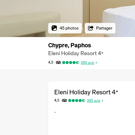
45 photos
Partager
Chypre, Paphos
Eleni Holiday Resort
4
*
4,5
395
avis
Eleni Holiday Resort
4
*
4,5
395
avis
-