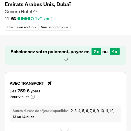
Emirats Arabes Unis, Dubaï
Gevora Hotel
4
*
4,1
1 841
avis
Piscine en rooftop
Vue panoramique
Échelonnez votre paiement, payez en
2x
ou
4x
AVEC TRANSPORT
759 €
Dès
/pers
Pour 2 nuits
Autres durées de séjour disponibles
2, 3, 4, 5, 6, 7, 8, 9, 10, 11, 12,
13 ou 14 nuits