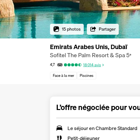
15 photos
Partager
Emirats Arabes Unis, Dubaï
Sofitel The Palm Resort & Spa
5
*
4,7
18 014
avis
Face à la mer
Piscines
L’offre négociée pour vo
Le séjour en Chambre Standard
Petit-déjeuner