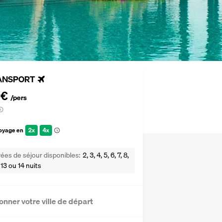
ANSPORT
 €
/pers
voyage en
2x
4x
ées de séjour disponibles
2, 3, 4, 5, 6, 7, 8,
2, 13 ou 14 nuits
onner votre ville de départ