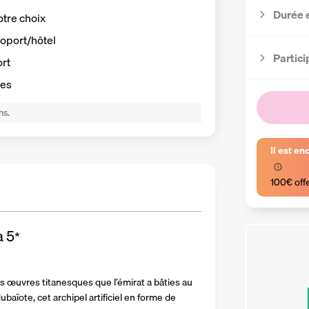
Durée 
otre choix
roport/hôtel
Partici
ort
ses
ns.
Il est en
100€ off
a
5
*
s œuvres titanesques que l’émirat a bâties au 
aïote, cet archipel artificiel en forme de 