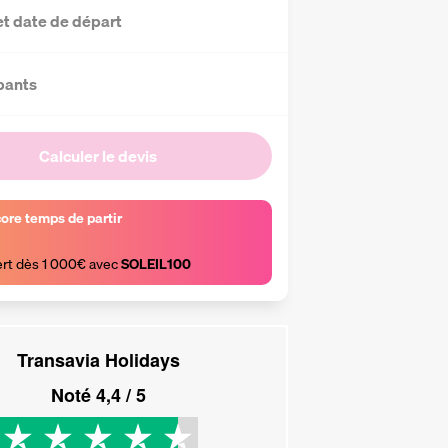
et date de départ
pants
Calculer le devis
core temps de partir
ert dès 1 000€ avec 
SOLEIL100
Transavia Holidays
Noté
4,4
/ 5