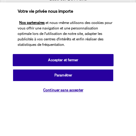
Votre vie privée nous importe
Nos partenaires
et nous-même utilisons des cookies pour
vous offrir une navigation et une personnalisation
optimale lors de l'utilisation de notre site, adapter les
Nos experts à votre écoute
publicités à vos centres d'intérêts et enfin réaliser des
statistiques de fréquentation.
01 76 24 06 05
Accepter et fermer
Réservations 7j/7 du lundi au vendredi de 10h à 20h. Le samedi et
dimanche de 10h à 19h
Paramétrer
(Prix d'un appel local)
Vérifier les disponibilités
Continuer sans accepter
Depuis l’étranger et les DROM-COM
+33 1 76 24 06 05
(Prix d’un appel international)
Référence produit : 149719