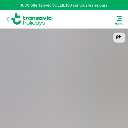
100€ offerts avec SOLEIL100 sur tous les séjours
Menu