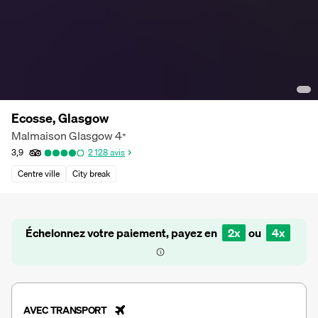
Ecosse, Glasgow
Malmaison Glasgow
4
*
3,9
2 128
avis
Centre ville
City break
Échelonnez votre paiement, payez en
2x
ou
4x
AVEC TRANSPORT