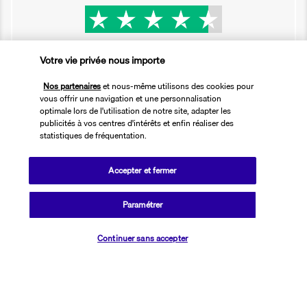
Basé sur
2 615
avis
Votre vie privée nous importe
Nos partenaires
et nous-même utilisons des cookies pour
vous offrir une navigation et une personnalisation
optimale lors de l'utilisation de notre site, adapter les
publicités à vos centres d'intérêts et enfin réaliser des
Nos experts à votre écoute
statistiques de fréquentation.
01 76 24 06 05
Accepter et fermer
Réservations 7j/7 du lundi au vendredi de 10h à 20h. Le samedi et
Paramétrer
dimanche de 10h à 19h
(Prix d'un appel local)
Vérifier les disponibilités
Continuer sans accepter
Depuis l’étranger et les DROM-COM
+33 1 76 24 06 05
(Prix d’un appel international)
Référence produit : 150312