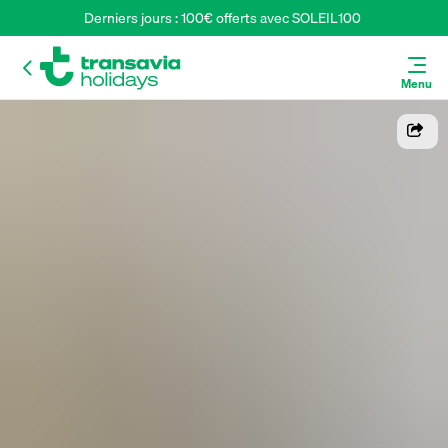
Derniers jours : 100€ offerts avec SOLEIL100 
Menu