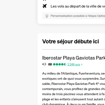
Les vols au départ de la ville de v
Personnalisation possible à l’étape Optio
Votre séjour débute ici
Iberostar Playa Gaviotas Par
4,5
2 249
avis
Au milieu de l'Atlantique, Fuerteventura, s
exotiques ont de quoi vous surprendre. Sur 
sable, l'Iberostar Playa Gaviotas Park 4* vo
contemporain, vous profitez de grandes cha
moins de trois piscines vous attendent à l'ex
plage et les enfants s'amusent tout autant 
club dynamique. À deux ou en famille, vous