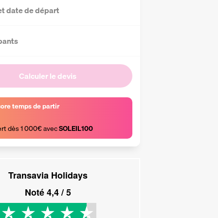
et date de départ
pants
Calculer le devis
core temps de partir
ert dès 1 000€ avec 
SOLEIL100
Transavia Holidays
Noté
4,4
/ 5