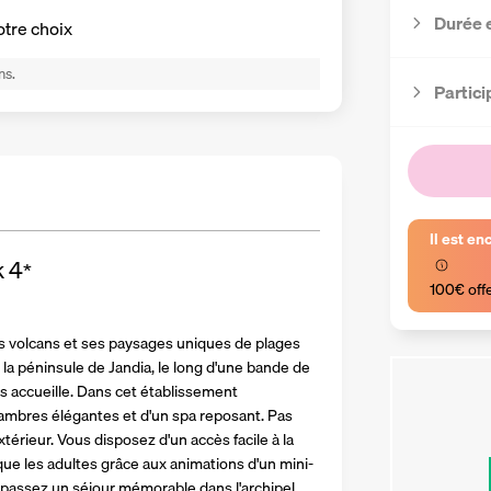
Durée 
otre choix
ns.
Partici
Il est en
k
4
*
100€ off
es volcans et ses paysages uniques de plages 
la péninsule de Jandia, le long d'une bande de 
us accueille. Dans cet établissement 
mbres élégantes et d'un spa reposant. Pas 
térieur. Vous disposez d'un accès facile à la 
que les adultes grâce aux animations d'un mini-
 passez un séjour mémorable dans l'archipel 