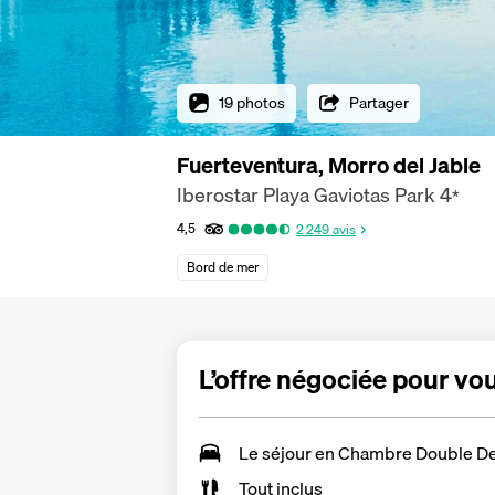
19 photos
Partager
Fuerteventura, Morro del Jable
Iberostar Playa Gaviotas Park
4
*
4,5
2 249
avis
Bord de mer
L’offre négociée pour vo
Le séjour en
Chambre Double De
Tout inclus