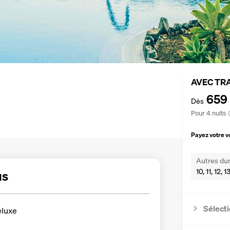
AVEC TR
659
Dès
Pour 4 nuits
Payez votre 
Autres dur
10, 11, 12, 
us
Sélecti
luxe