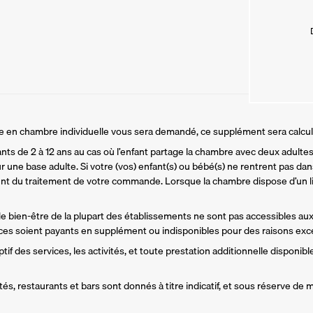
ire en chambre individuelle vous sera demandé, ce supplément sera calcu
ants de 2 à 12 ans au cas où l’enfant partage la chambre avec deux adultes.
r une base adulte. Si votre (vos) enfant(s) ou bébé(s) ne rentrent pas dans
t du traitement de votre commande. Lorsque la chambre dispose d’un li
 de bien-être de la plupart des établissements ne sont pas accessibles aux
es soient payants en supplément ou indisponibles pour des raisons exce
if des services, les activités, et toute prestation additionnelle disponible
és, restaurants et bars sont donnés à titre indicatif, et sous réserve de m