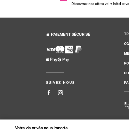
Découvrez nos offres vol + hôtel et v
PAIEMENT SÉCURISÉ
TR
CG
ME
PO
PO
PA
SUIVEZ-NOUS
Site édité par PerfectStay.com en partenariat avec Tran
Votre vie privée nous importe