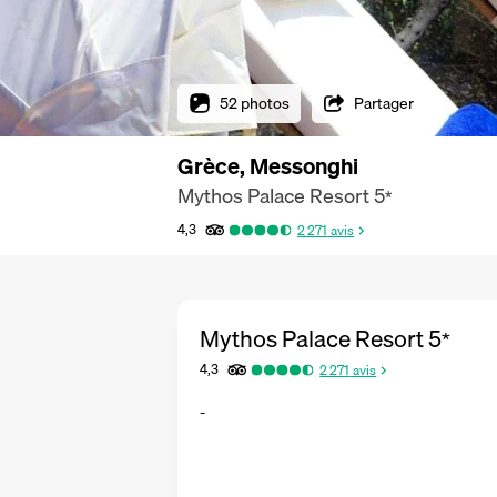
52 photos
Partager
Grèce, Messonghi
Mythos Palace Resort
5
*
4,3
2 271
avis
Mythos Palace Resort
5
*
4,3
2 271
avis
-