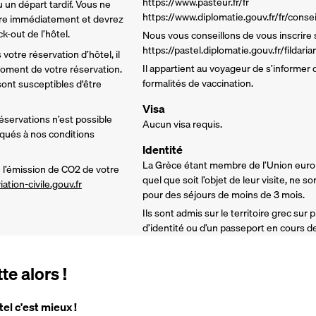
https://www.pasteur.fr/fr
 un départ tardif. Vous ne 
https://www.diplomatie.gouv.fr/fr/conse
re immédiatement et devrez 
-out de l’hôtel. 
Nous vous conseillons de vous inscrire su
https://pastel.diplomatie.gouv.fr/fildari
votre réservation d’hôtel, il 
Il appartient au voyageur de s’informer
ment de votre réservation. 
formalités de vaccination.
nt susceptibles d'être 
Visa
réservations n’est possible 
Aucun visa requis.
iqués à nos conditions 
Identité
La Grèce étant membre de l’Union europ
l’émission de CO2 de votre 
quel que soit l’objet de leur visite, ne s
iation-civile.gouv.fr
pour des séjours de moins de 3 mois.
Ils sont admis sur le territoire grec sur
d’identité ou d’un passeport en cours de 
e alors !
tel c'est mieux !