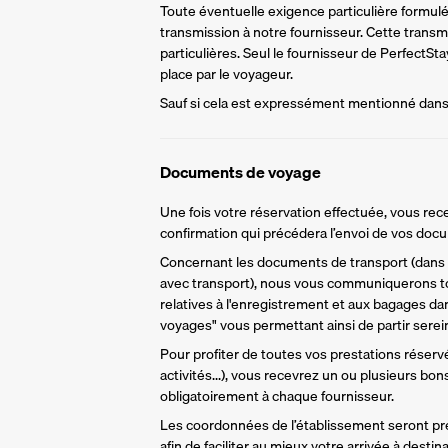
Toute éventuelle exigence particulière formulée 
transmission à notre fournisseur. Cette trans
particulières. Seul le fournisseur de PerfectS
place par le voyageur.
Sauf si cela est expressément mentionné dans l
Documents de voyage
Une fois votre réservation effectuée, vous rece
confirmation qui précédera l’envoi de vos do
Concernant les documents de transport (dans l
avec transport), nous vous communiquerons to
relatives à l'enregistrement et aux bagages da
voyages" vous permettant ainsi de partir sere
Pour profiter de toutes vos prestations réservée
activités...), vous recevrez un ou plusieurs bo
obligatoirement à chaque fournisseur.
Les coordonnées de l’établissement seront pr
afin de faciliter au mieux votre arrivée à destina