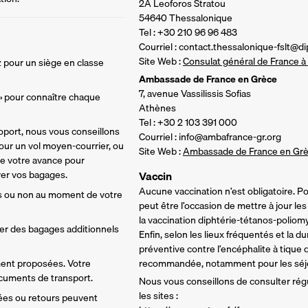
2A Leoforos Stratou
54640 Thessalonique
Tel : +30 210 96 96 483
Courriel : contact.thessalonique-fslt@di
Site Web :
Consulat général de France 
 pour un siège en classe 
Ambassade de France en Grèce
7, avenue Vassilissis Sofias
 » pour connaître chaque 
Athènes
Tel : +30 2 103 391 000
oport, nous vous conseillons 
Courriel : info@ambafrance-gr.org
ur un vol moyen-courrier, ou 
Site Web :
Ambassade de France en Gr
de votre avance pour 
rer vos bagages. 
Vaccin
Aucune vaccination n’est obligatoire. 
s ou non au moment de votre 
peut être l’occasion de mettre à jour les
la vaccination diphtérie-tétanos-poliom
ter des bagages additionnels 
Enfin, selon les lieux fréquentés et la du
préventive contre l’encéphalite à tique 
ment proposées. Votre 
recommandée, notamment pour les séjou
ocuments de transport.
Nous vous conseillons de consulter régu
les sites :
vées ou retours peuvent 