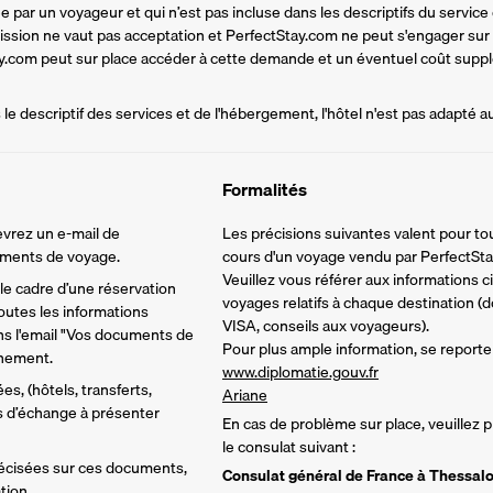
par un voyageur et qui n’est pas incluse dans les descriptifs du service d
mission ne vaut pas acceptation et PerfectStay.com ne peut s'engager sur
tay.com peut sur place accéder à cette demande et un éventuel coût supplé
e descriptif des services et de l'hébergement, l'hôtel n'est pas adapté a
Formalités
vrez un e-mail de 
Les précisions suivantes valent pour tou
cuments de voyage.
cours d'un voyage vendu par PerfectSta
Veuillez vous référer aux informations 
e cadre d’une réservation 
voyages relatifs à chaque destination (d
utes les informations 
VISA, conseils aux voyageurs).
ns l'email "Vos documents de 
Pour plus ample information, se reporter
inement.
www.diplomatie.gouv.fr
s, (hôtels, transferts, 
Ariane
ns d’échange à présenter 
En cas de problème sur place, veuillez
le consulat suivant :
écisées sur ces documents, 
Consulat général de France à Thessal
tion.