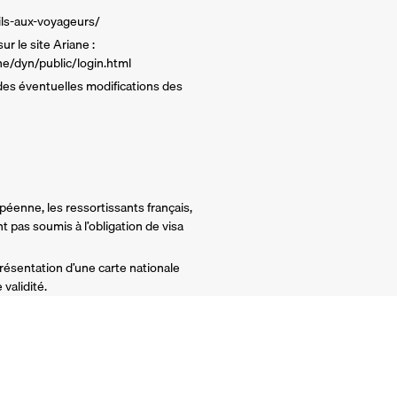
ils-aux-voyageurs/
r le site Ariane :
ane/dyn/public/login.html
 des éventuelles modifications des
éenne, les ressortissants français,
ont pas soumis à l’obligation de visa
 présentation d’une carte nationale
validité.
Garantie Annulation 