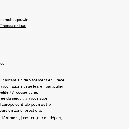
plomatie.gouv.fr
à Thessalonique
èce
Pour autant, un déplacement en Grèce
 vaccinations usuelles, en particulier
yélite +/- coqueluche.
rée du séjour, la vaccination
d’Europe centrale pourra être
rs en zone forestière.
lièrement, jusqu’au jour du départ,