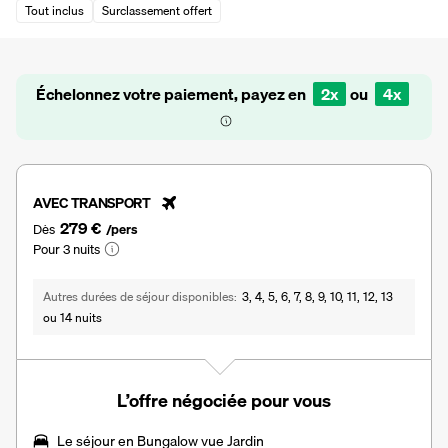
Tout inclus
Surclassement offert
Échelonnez votre paiement, payez en
2x
ou
4x
AVEC TRANSPORT
279 €
Dès
/pers
Pour 3 nuits
Autres durées de séjour disponibles
3, 4, 5, 6, 7, 8, 9, 10, 11, 12, 13
ou 14 nuits
L’offre négociée pour vous
Le séjour en Bungalow vue Jardin