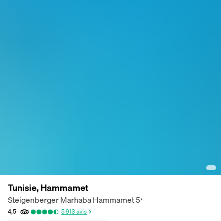
Tunisie, Hammamet
Steigenberger Marhaba Hammamet
5
*
4,5
5 913
avis