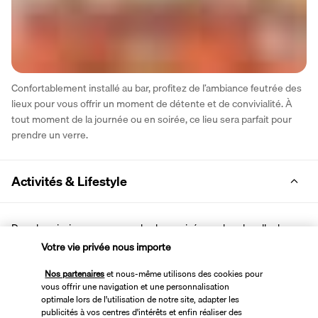
Confortablement installé au bar, profitez de l’ambiance feutrée des 
lieux pour vous offrir un moment de détente et de convivialité. À 
tout moment de la journée ou en soirée, ce lieu sera parfait pour 
prendre un verre.
Activités & Lifestyle
Dans les piscines, au spa, sur la plage privée ou dans la salle de 
sport, profitez des nombreuses installations de l’hôtel pour vous 
Votre vie privée nous importe
détendre pleinement. Ne manquez pas ensuite d’aller explorer 
Nos partenaires
et nous-même utilisons des cookies pour
Hammamet et ses environs.
vous offrir une navigation et une personnalisation
optimale lors de l'utilisation de notre site, adapter les
Dès le matin, allez vous prélasser au bord de la piscine extérieure. 
publicités à vos centres d'intérêts et enfin réaliser des