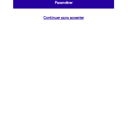
Paramétrer
Plus de détails
Vérifier les disponibilités
Continuer sans accepter
Découvrir la destination
Informations utiles
Transavia Holidays
Noté
4,4
/ 5
Basé sur
2 615
avis