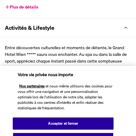
Plus de détails
Activités & Lifestyle
Entre découvertes culturelles et moments de détente, le Grand 
Hotel Wien ***** saura vous enchanter. Au spa ou dans la salle de 
sport, appréciez chaque instant passé dans cette somptueuse 
bâtisse, avant d'explorer Vienne.
Votre vie privée nous importe
Dans une ville où l’histoire s’admire à ciel ouvert, partez à la 
Nos partenaires
et nous-même utilisons des cookies pour
découverte de la culture viennoise. De l’Opéra aux nombreux 
vous offrir une navigation et une personnalisation
musées, en passant par les plus somptueux palais de la capitale, 
optimale lors de l'utilisation de notre site, adapter les
émerveillez-vous du riche patrimoine de Vienne. Profitez de la 
publicités à vos centres d'intérêts et enfin réaliser des
situation de l’hôtel en plein cœur de la ville pour flâner à travers les 
statistiques de fréquentation.
artères commerçantes voisines. Après des balades enrichissantes, 
relaxez-vous au spa de l’hôtel ou de la salle de sport pour vous 
Accepter et fermer
détendre.