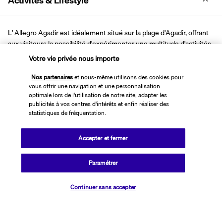
Activités & Lifestyle
L' Allegro Agadir est idéalement situé sur la plage d'Agadir, offrant 
aux visiteurs la possibilité d'expérimenter une multitude d'activités 
en bord de mer. De plus, sa proximité avec le centre de cette ville 
Votre vie privée nous importe
animée, vous permet d'explorer facilement les attractions locales 
pour une expérience de vacances variée et enrichissante.
Nos partenaires
et nous-même utilisons des cookies pour
vous offrir une navigation et une personnalisation
optimale lors de l'utilisation de notre site, adapter les
Détendez-vous au bord de la grande piscine extérieure ou profitez 
publicités à vos centres d'intérêts et enfin réaliser des
de nombreuses activités sportives et différents spectacles. Il y a 
statistiques de fréquentation.
également un Mini-club pour que vos enfants puissent profiter.
Accepter et fermer
Plus de détails
Paramétrer
Découvrir la destination
Vérifier les disponibilités
Continuer sans accepter
Informations utiles