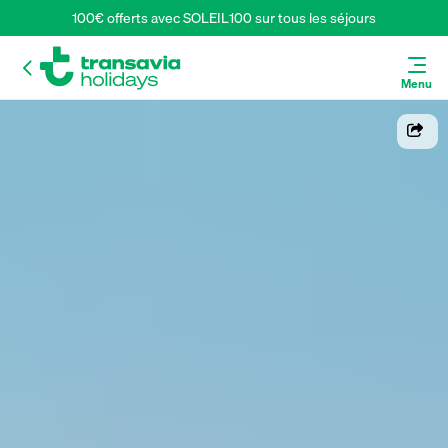
100€ offerts avec SOLEIL100 sur tous les séjours
Menu