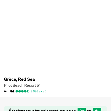
Grèce, Red Sea
Pilot Beach Resort
5
*
4,5
2 628
avis
Échelonnez votre paiement, payez en
2x
ou
4x