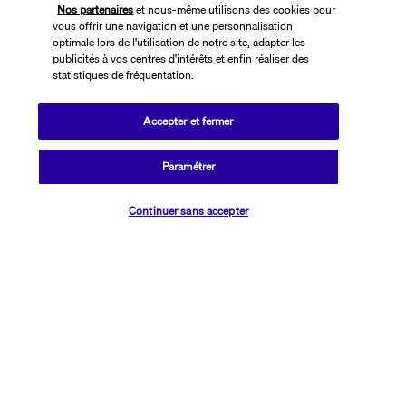
Nos partenaires
et nous-même utilisons des cookies pour
vous offrir une navigation et une personnalisation
optimale lors de l'utilisation de notre site, adapter les
publicités à vos centres d'intérêts et enfin réaliser des
statistiques de fréquentation.
Accepter et fermer
SUIVEZ-NOUS
Paramétrer
Vérifier les disponibilités
Continuer sans accepter
CONTACTEZ-NOUS
01 76 24 06 05
Réservations 7j/7 du lundi au vendredi de 10h à 20h. Le samedi et
dimanche de 10h à 19h
(Prix d'un appel local)