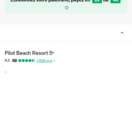
Pilot Beach Resort
5
*
4,5
2 628
avis
-