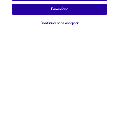
Paramétrer
Vérifier les disponibilités
Continuer sans accepter
Transavia Holidays
Noté
4,4
/ 5
Basé sur
2 615
avis
Nos experts à votre écoute
01 76 24 06 05