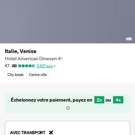
Italie, Venise
Hotel American Dinesen
4
*
4,7
2 337
avis
City break
Centre ville
Échelonnez votre paiement, payez en
2x
ou
4x
AVEC TRANSPORT