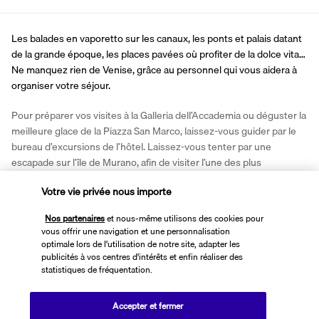
Les balades en vaporetto sur les canaux, les ponts et palais datant 
de la grande époque, les places pavées où profiter de la dolce vita… 
Ne manquez rien de Venise, grâce au personnel qui vous aidera à 
organiser votre séjour.
Pour préparer vos visites à la Galleria dell’Accademia ou déguster la 
meilleure glace de la Piazza San Marco, laissez-vous guider par le 
bureau d’excursions de l’hôtel. Laissez-vous tenter par une 
escapade sur l’île de Murano, afin de visiter l’une des plus 
importantes verreries du pays. À l’Hôtel American Dinesen, votre 
Votre vie privée nous importe
découverte de Venise sera synonyme d’évasion et d’émotions.
Nos partenaires
et nous-même utilisons des cookies pour
Plus de détails
vous offrir une navigation et une personnalisation
optimale lors de l'utilisation de notre site, adapter les
publicités à vos centres d'intérêts et enfin réaliser des
Découvrir la destination
statistiques de fréquentation.
Accepter et fermer
Informations utiles