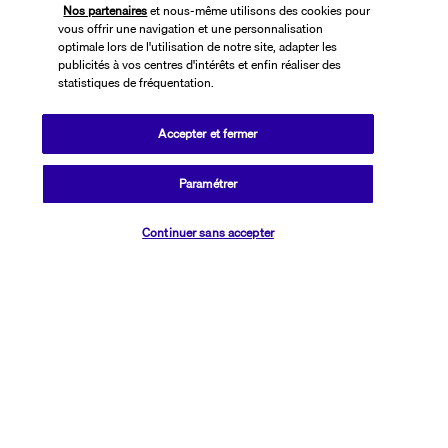
Nos partenaires
et nous-même utilisons des cookies pour
vous offrir une navigation et une personnalisation
optimale lors de l'utilisation de notre site, adapter les
publicités à vos centres d'intérêts et enfin réaliser des
statistiques de fréquentation.
Accepter et fermer
SUIVEZ-NOUS
Paramétrer
Vérifier les disponibilités
Continuer sans accepter
CONTACTEZ-NOUS
01 76 24 06 05
Réservations 7j/7 du lundi au vendredi de 10h à 20h. Le samedi et
dimanche de 10h à 19h
(Prix d'un appel local)