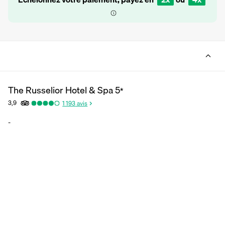
The Russelior Hotel & Spa
5
*
3,9
1 193
avis
-