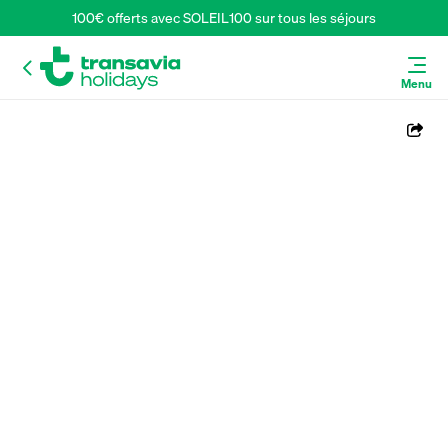
100€ offerts avec SOLEIL100 sur tous les séjours
Menu