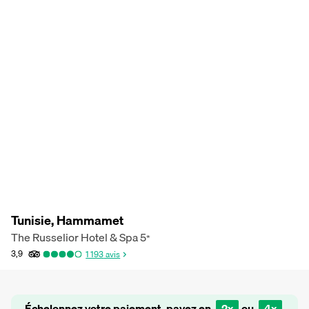
Tunisie, Hammamet
The Russelior Hotel & Spa
5
*
3,9
1 193
avis
Échelonnez votre paiement, payez en
2x
ou
4x