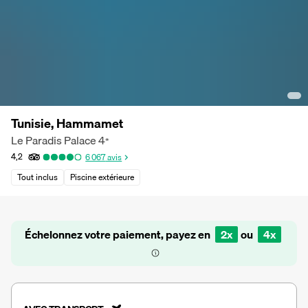
Tunisie, Hammamet
Le Paradis Palace
4
*
4,2
6 067
avis
Tout inclus
Piscine extérieure
Échelonnez votre paiement, payez en
2x
ou
4x