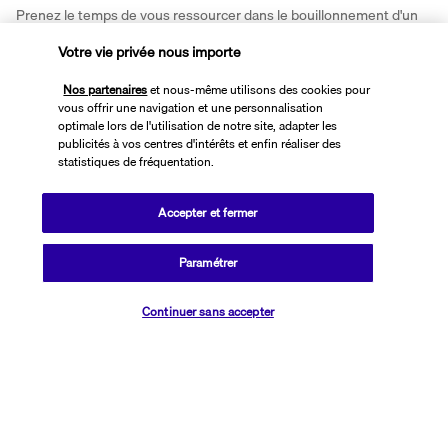
Prenez le temps de vous ressourcer dans le bouillonnement d'un 
jacuzzi ou dans les vapeurs d'un bain turc. Dès que vous sortez de 
Votre vie privée nous importe
votre hôtel, vous êtes au centre de la ville. En moins de cinq 
minutes à pied, vous arrivez au pied de la cathédrale Santa Maria 
Nos partenaires
et nous-même utilisons des cookies pour
del Fiore sur la célèbre Piazza del Duomo. Le marché San Lorenzo, 
vous offrir une navigation et une personnalisation
la chapelle des Médicis ou la galerie de l'Académie où trône le 
optimale lors de l'utilisation de notre site, adapter les
publicités à vos centres d'intérêts et enfin réaliser des
David de Michel-Ange sont tout aussi proches.
statistiques de fréquentation.
Plus de détails
Accepter et fermer
Découvrir la destination
Paramétrer
Vérifier les disponibilités
Continuer sans accepter
Informations utiles
Transavia Holidays